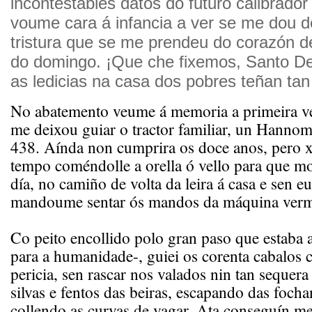
incontestables datos do futuro calibrado
voume cara á infancia a ver se me dou d
tristura que se me prendeu do corazón d
do domingo. ¡Que che fixemos, Santo De
as ledicias na casa dos pobres teñan tan
No abatemento veume á memoria a primeira v
me deixou guiar o tractor familiar, un Hanno
438. Aínda non cumprira os doce anos, pero x
tempo coméndolle a orella ó vello para que mo
día, no camiño de volta da leira á casa e sen eu
mandoume sentar ós mandos da máquina verm
Co peito encollido polo gran paso que estaba
para a humanidade-, guiei os corenta cabalos 
pericia, sen rascar nos valados nin tan sequera
silvas e fentos das beiras, escapando das focha
collendo as curvas de vagar. Ata conseguín me