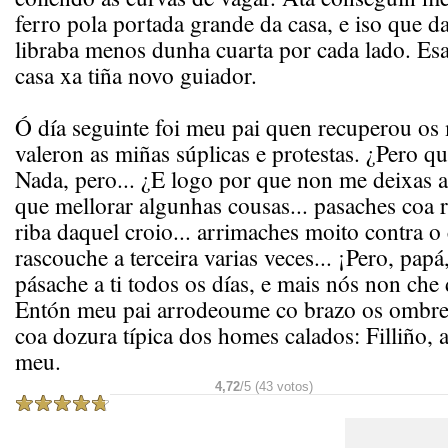
ferro pola portada grande da casa, e iso que 
libraba menos dunha cuarta por cada lado. Esa
casa xa tiña novo guiador.
Ó día seguinte foi meu pai quen recuperou os
valeron as miñas súplicas e protestas. ¿Pero q
Nada, pero... ¿E logo por que non me deixas 
que mellorar algunhas cousas... pasaches coa r
riba daquel croio... arrimaches moito contra o 
rascouche a terceira varias veces... ¡Pero, pap
pásache a ti todos os días, e mais nós non che
Entón meu pai arrodeoume co brazo os ombre
coa dozura típica dos homes calados: Filliño, 
meu.
4,72
/5 (43 votos)