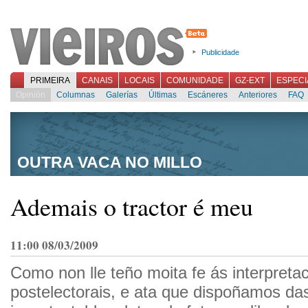
Publicidade
PRIMEIRA
CANAIS
LOCAIS
COMUNIDADE
GZ-EXT
ESPECI
Opinión
Columnas
Galerías
Últimas
Escáneres
Anteriores
FAQ
OUTRA VACA NO MILLO
Ademais o tractor é meu
11:00 08/03/2009
Como non lle teño moita fe ás interpreta
postelectorais, e ata que dispoñamos da