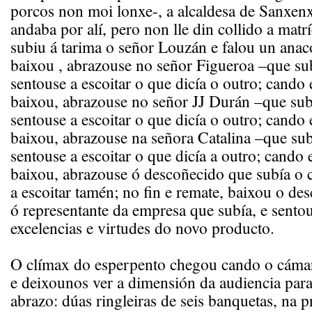
porcos non moi lonxe-, a alcaldesa de Sanxen
andaba por alí, pero non lle din collido a matr
subiu á tarima o señor Louzán e falou un ana
baixou , abrazouse no señor Figueroa –que su
sentouse a escoitar o que dicía o outro; cando 
baixou, abrazouse no señor JJ Durán –que sub
sentouse a escoitar o que dicía o outro; cando 
baixou, abrazouse na señora Catalina –que sub
sentouse a escoitar o que dicía a outro; cando 
baixou, abrazouse ó descoñecido que subía o 
a escoitar tamén; no fin e remate, baixou o de
ó representante da empresa que subía, e sentou
excelencias e virtudes do novo producto.
O clímax do esperpento chegou cando o cámar
e deixounos ver a dimensión da audiencia para
abrazo: dúas ringleiras de seis banquetas, na 