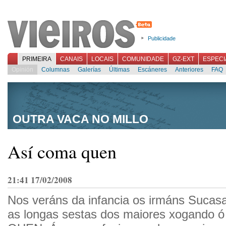
Publicidade
PRIMEIRA
CANAIS
LOCAIS
COMUNIDADE
GZ-EXT
ESPECI
Opinión
Columnas
Galerías
Últimas
Escáneres
Anteriores
FAQ
OUTRA VACA NO MILLO
Así coma quen
21:41 17/02/2008
Nos veráns da infancia os irmáns Suca
as longas sestas dos maiores xogando