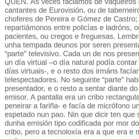
QUEN. Ás veces faciamos de vaqueiros 
cantantes de Eurovisión, ou de taberneir
choferes de Pereira e Gómez de Castro;
repartiámonos entre policías e ladróns, 
pacientes, ou cregos e freguesas. Lembr
unha tempada deunos por seren present
“parte” televisivo. Cada un de nos presen
un día virtual –o día natural podía conta
días virtuais-, e o resto dos irmáns fací
telespectadores. No seguinte “parte” hab
presentador, e o resto a sentar diante do
emisor. A pantalla era un cribo rectangul
peneirar a fariña- e facía de micrófono un
espetado nun pao. Nin que dicir ten que 
dunha emisión tipo codificada por mor d
cribo, pero a tecnoloxía era a que era e 