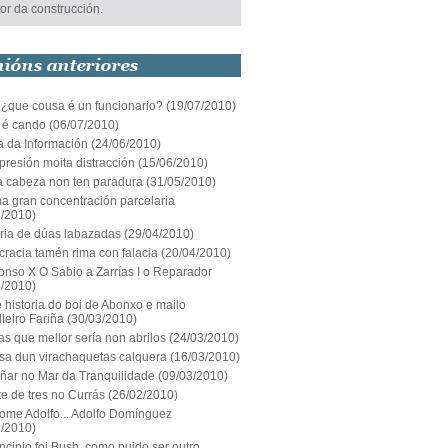
or da construcción.
 ¿que cousa é un funcionario?
(19/07/2010)
 é cando
(06/07/2010)
a da Información
(24/06/2010)
resión moita distracción
(15/06/2010)
a cabeza non ten paradura
(31/05/2010)
ma gran concentración parcelaria
5/2010)
ia de dúas labazadas
(29/04/2010)
racia tamén rima con falacia
(20/04/2010)
onso X O Sabio a Zarrías I o Reparador
4/2010)
te historia do boi de Abonxo e mailo
leiro Fariña
(30/03/2010)
as que mellor sería non abrilos
(24/03/2010)
sa dun virachaquetas calquera
(16/03/2010)
ñar no Mar da Tranquilidade
(09/03/2010)
e de tres no Currás
(26/02/2010)
me Adolfo... Adolfo Domínguez
2/2010)
ncipio foi Bush, como puido ser outro