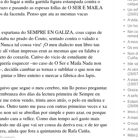
ica do lugar a miña garrida figura estampada contra o
calqu
brazo e pasando as espesas follas de O SER E MAILA
Un niñ
s da facenda. Penso que ata as mesmas vacas
(20/0
A vida
Un ho
ión espartana do SEMPRE EN GALIZA, coas capas de
Nin co
remed
estaba no prado do Couto, sentado contra o valado e
A mos
¡Nunca tal cousa vira! ¡O meu dialecto nun libro tan
Os en
e alí viñan impresas eran as mesmas que eu falaba e
Non di
eto do corazón. Cativo do vicio de estudiante de
Cuiña,
n quería esquecer –no caso de O Ser e Maila Nada non
Iste v
-, decidín cambiar as tornas e subliñar o que non me
Aí vén
(26/0
pintar o libro enteiro e mercar a fábrica dos lapis.
A viax
(19/0
arquivo que segue o meu cerebro, nin llo penso preguntar.
Graza
 lembranza dos días da lectura primeira de Sempre en
A señ
 me estou vendo, trinta anos atrás, o pelo en melena e
Estam
ns. Outro tanto me pasa con outras primeiras veces e xa
(28/0
non sei se abrollan por simple e puro azar, ou porque
Imos d
ivando cara a vellez. Como dun tempo acó gasto mais
A maio
todo me dá que vai ser cousa da deriva esa; e de ter que
O nos
A rea
uera, aínda que fora a quintanista de Rafa Cuiña.
Máis p
30 votos)