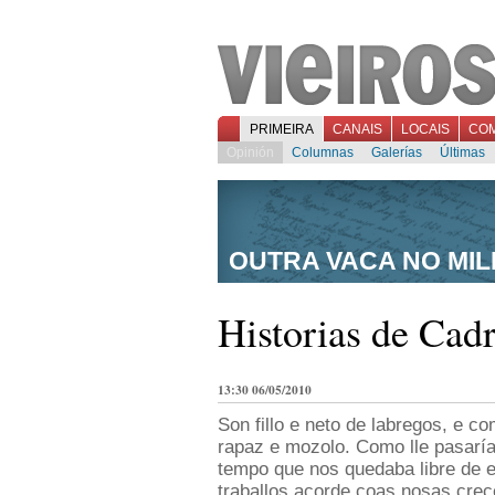
PRIMEIRA
CANAIS
LOCAIS
CO
Opinión
Columnas
Galerías
Últimas
OUTRA VACA NO MIL
Historias de Cad
13:30 06/05/2010
Son fillo e neto de labregos, e co
rapaz e mozolo. Como lle pasaría
tempo que nos quedaba libre de e
traballos acorde coas nosas crece