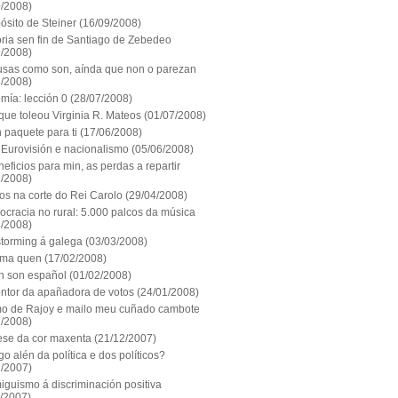
0/2008)
ósito de Steiner
(16/09/2008)
oria sen fin de Santiago de Zebedeo
9/2008)
usas como son, aínda que non o parezan
8/2008)
mía: lección 0
(28/07/2008)
que toleou Virginia R. Mateos
(01/07/2008)
 paquete para ti
(17/06/2008)
 Eurovisión e nacionalismo
(05/06/2008)
eficios para min, as perdas a repartir
5/2008)
os na corte do Rei Carolo
(29/04/2008)
cracia no rural: 5.000 palcos da música
4/2008)
storming á galega
(03/03/2008)
oma quen
(17/02/2008)
n son español
(01/02/2008)
entor da apañadora de votos
(24/01/2008)
mo de Rajoy e mailo meu cuñado cambote
1/2008)
ese da cor maxenta
(21/12/2007)
go alén da política e dos políticos?
2/2007)
iguismo á discriminación positiva
1/2007)