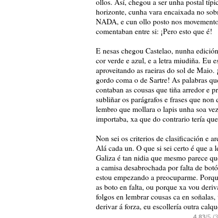
ollos. Así, chegou a ser unha postal típ
horizonte, cunha vara encaixada no so
NADA, e cun ollo posto nos movemento
comentaban entre si: ¡Pero esto que é!
E nesas chegou Castelao, nunha edic
cor verde e azul, e a letra miudiña. Eu 
aproveitando as raeiras do sol de Maio. 
gordo coma o de Sartre! As palabras qu
contaban as cousas que tiña arredor e pr
subliñar os parágrafos e frases que no
lembro que mollara o lapis unha soa vez
importaba, xa que do contrario tería que 
Non sei os criterios de clasificación e 
Alá cada un. O que si sei certo é que a
Galiza é tan nidia que mesmo parece que
a camisa desabrochada por falta de botó
estou empezando a preocuparme. Porque 
as boto en falta, ou porque xa vou der
folgos en lembrar cousas ca en soñalas, 
derivar á forza, eu escollería outra calq
4,83
/5 (