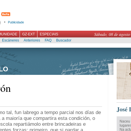
Publicidade
Sábado, 08 de agosto
MUNIDADE
GZ-EXT
ESPECIAIS
Escáneres
Anteriores
FAQ
Buscador
LO
rón
José 
mo tal, fun labrego a tempo parcial nos días de
 a maioría que compartira esta condición, o
Naceu 
scola repartiámolo entre brincadeiras e
lugares
ntes forzas: primeiro, que si gardar a
Na actu