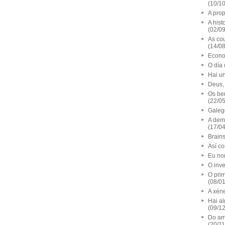
(10/1
A prop
A hist
(02/0
As co
(14/0
Econo
O día 
Hai un
Deus,
Os ben
(22/0
Galeg
A demo
(17/0
Brain
Así c
Eu no
O inv
O pri
(08/0
A xén
Hai al
(09/1
Do am
(20/1