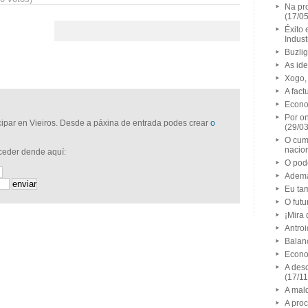
Na pr
(17/0
Éxito
Indust
Buzlig
As id
Xogo,
A fact
Econo
Por on
icipar en Vieiros. Desde a páxina de entrada podes crear
o
(29/0
O cum
nacio
cceder dende aquí:
O pod
Adema
Eu ta
O futu
¡Mira
Antroi
Balan
Econo
A des
(17/1
A mal
A proc