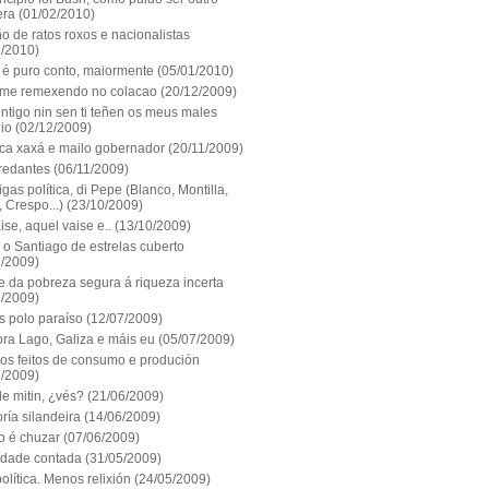
era
(01/02/2010)
o de ratos roxos e nacionalistas
1/2010)
 é puro conto, maiormente
(05/01/2010)
me remexendo no colacao
(20/12/2009)
ntigo nin sen ti teñen os meus males
io
(02/12/2009)
ca xaxá e mailo gobernador
(20/11/2009)
redantes
(06/11/2009)
gas política, di Pepe (Blanco, Montilla,
 Crespo...)
(23/10/2009)
aise, aquel vaise e..
(13/10/2009)
 o Santiago de estrelas cuberto
7/2009)
e da pobreza segura á riqueza incerta
7/2009)
s polo paraíso
(12/07/2009)
ora Lago, Galiza e máis eu
(05/07/2009)
os feitos de consumo e produción
6/2009)
e mitin, ¿vés?
(21/06/2009)
ría silandeira
(14/06/2009)
o é chuzar
(07/06/2009)
lidade contada
(31/05/2009)
olítica. Menos relixión
(24/05/2009)