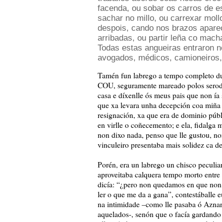
facenda, ou sobar os carros de e
sachar no millo, ou carrexar mol
despois, cando nos brazos aparec
arribadas, ou partir leña co mach
Todas estas angueiras entraron n
avogados, médicos, camioneiros, 
Tamén fun labrego a tempo completo dur
COU, seguramente mareado polos serodi
casa e díxenlle ós meus pais que non ía 
que xa levara unha decepción coa miña
resignación, xa que era de dominio públ
en virlle o coñecemento; e ela, fidalga
non dixo nada, penso que lle gustou, non
vinculeiro presentaba mais solidez ca 
Porén, era un labrego un chisco peculia
aproveitaba calquera tempo morto entre a
dicía: “¿pero non quedamos en que non
ler o que me da a gana”, contestáballe 
na intimidade –como lle pasaba ó Aznar
aquelados-, senón que o facía gardando a