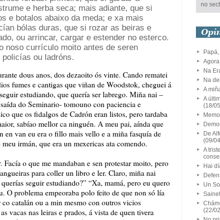
no sect
strume e herba seca; mais adiante, que si
los e botalos abaixo da meda; e xa mais
ían bólas duras, que si rozar as beiras e
ado, ou arrincar, cargar e estender no esterco.
o noso currículo moito antes de seren
Papá,
policías ou ladróns.
Agora
Na Er
ante dous anos, dos dezaoito ós vinte. Cando rematei
Na dep
os fumes e cantigas que viñan de Woodstok, cheguei á
A miñ
seguir estudiando, que quería ser labrego. Miña nai –
A últi
 saída do Seminario- tomouno con paciencia e
(18/0
ico que os fidalgos de Cadrón eran listos, pero tardaba
Memor
 maior, sabíao mellor ca ninguén. A meu pai, aínda que
Democ
 en van eu era o fillo mais vello e a miña fasquía de
De Alf
(09/0
de meu irmán, que era un mexericas ata comendo.
A tris
consel
r. Facía o que me mandaban e sen protestar moito, pero
Hai dí
ngueiras para coller un libro e ler. Claro, miña nai
Defen
 querías seguir estudiando?” “Xa, mamá, pero eu quero
Un So
eu. O problema empeoraba polo feito de que non só lía
Sainet
 co catalán ou a min mesmo con outros vicios
Chámo
(22/0
s vacas nas leiras e prados, á vista de quen tivera
No pri