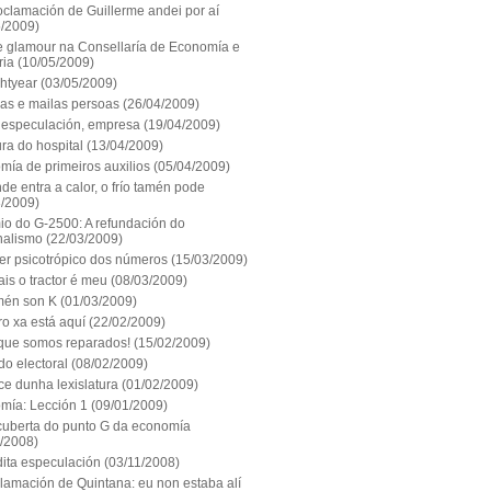
oclamación de Guillerme andei por aí
5/2009)
 e glamour na Consellaría de Economía e
ria
(10/05/2009)
htyear
(03/05/2009)
eas e mailas persoas
(26/04/2009)
 especulación, empresa
(19/04/2009)
ura do hospital
(13/04/2009)
mía de primeiros auxilios
(05/04/2009)
de entra a calor, o frío tamén pode
3/2009)
io do G-2500: A refundación do
nalismo
(22/03/2009)
er psicotrópico dos números
(15/03/2009)
is o tractor é meu
(08/03/2009)
mén son K
(01/03/2009)
ro xa está aquí
(22/02/2009)
 que somos reparados!
(15/02/2009)
do electoral
(08/02/2009)
ce dunha lexislatura
(01/02/2009)
mía: Lección 1
(09/01/2009)
cuberta do punto G da economía
1/2008)
dita especulación
(03/11/2008)
lamación de Quintana: eu non estaba alí