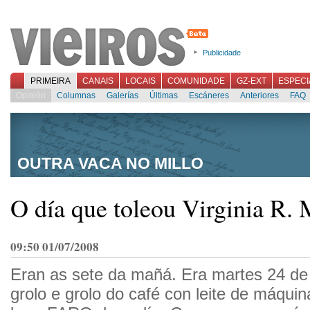
Publicidade
PRIMEIRA
CANAIS
LOCAIS
COMUNIDADE
GZ-EXT
ESPECI
Opinión
Columnas
Galerías
Últimas
Escáneres
Anteriores
FAQ
OUTRA VACA NO MILLO
O día que toleou Virginia R.
09:50 01/07/2008
Eran as sete da mañá. Era martes 24 de
grolo e grolo do café con leite de máqui