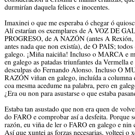
durmirían daquela felices e inocentes.
Imaxinei o que me esperaba ó chegar ó quiosc
Alí estarían os exemplares de A VOZ DE GA
PROGRESO, de A NAZÓN (antes A Rexión, a
antes nada que non existía), de O PAIS; todos
galego. ¡Miña naiciña! Incluso o MARCA e m
en galego as patadas triunfantes da Vermella e 
desculpas do Fernando Alonso. Incluso O 
RAZÓN viñan en galego, incluída a columna 
coa mesma acedume na palabra, pero en gale
¿Era ou non para asustarse o que estaba pasa
Estaba tan asustado que non era quen de volver
do FARO e comprobar así a desfeita. Porque s
razón, eu viña de ler o FARO en galego e nin 
Así que xuntei as forzas necesarias, volteei o 