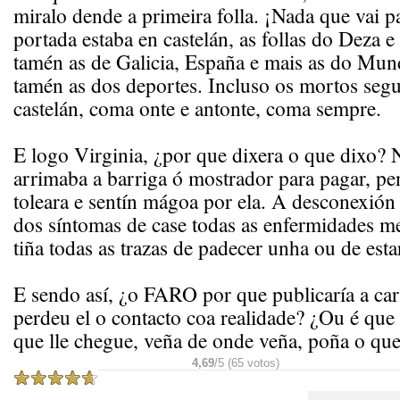
miralo dende a primeira folla. ¡Nada que vai p
portada estaba en castelán, as follas do Deza e
tamén as de Galicia, España e mais as do Mun
tamén as dos deportes. Incluso os mortos seg
castelán, coma onte e antonte, coma sempre.
E logo Virginia, ¿por que dixera o que dixo?
arrimaba a barriga ó mostrador para pagar, pe
toleara e sentín mágoa por ela. A desconexión 
dos síntomas de case todas as enfermidades me
tiña todas as trazas de padecer unha ou de esta
E sendo así, ¿o FARO por que publicaría a ca
perdeu el o contacto coa realidade? ¿Ou é que
que lle chegue, veña de onde veña, poña o qu
4,69
/5 (65 votos)