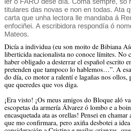
ler o FARO dese día. Coma sempre, só 
titulares das novas e non en todas. Ata 
carta que unha lectora lle mandaba á Red
enfociñei. A escribidora respondía ó nome
Mateos.
Dicía a individua (eu son moito de Bibiana Aí
liberticida nacionalista no conoce límites. No
haber obligado a desterrar el español escrito e
pretenden que tampoco lo hablemos…”. A esas
do día, co motor a ralentí e lagañas nos ollos, 
que queredes que vos diga.
¡Era visto! ¡Os meus amigos do Bloque aló v
escopetas da armería Álvarez ó lombo e a boin
encasquetada ata as orellas! Pensei en chamar
que mo confirmara, pero axiña desbotei a idea
consideración a Cristina e mailas crianzas, qu