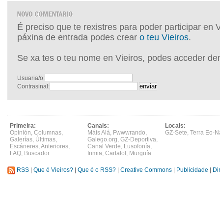
É preciso que te rexistres para poder participar en 
páxina de entrada podes crear
o teu Vieiros
.
Se xa tes o teu nome en Vieiros, podes acceder de
Usuaria/o:
Contrasinal:
Primeira:
Canais:
Locais:
Opinión
,
Columnas
,
Máis Alá
,
Fwwwrando
,
GZ-Sete
,
Terra Eo-N
Galerías
,
Últimas
,
Galego.org
,
GZ-Deportiva
,
Escáneres
,
Anteriores
,
Canal Verde
,
Lusofonía
,
FAQ
,
Buscador
Irimia
,
Cartafol
,
Murguía
RSS
|
Que é Vieiros?
|
Que é o RSS?
|
Creative Commons
|
Publicidade
|
Di