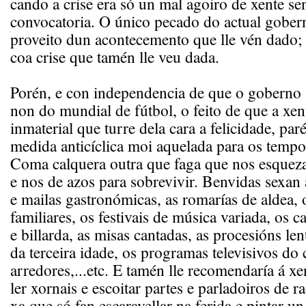
cando a crise era só un mal agoiro de xente se
convocatoria. O único pecado do actual gober
proveito dun acontecemento que lle vén dado;
coa crise que tamén lle veu dada.
Porén, e con independencia de que o goberno 
non do mundial de fútbol, o feito de que a xen
inmaterial que turre dela cara a felicidade, pa
medida anticíclica moi aquelada para os tempo
Coma calquera outra que faga que nos esquez
e nos de azos para sobrevivir. Benvidas sexan a
e mailas gastronómicas, as romarías de aldea, 
familiares, os festivais de música variada, os 
e billarda, as misas cantadas, as procesións le
da terceira idade, os programas televisivos do
arredores,...etc. E tamén lle recomendaría á x
ler xornais e escoitar partes e parladoiros de ra
xa que só fan escaravellar na ferida e pintar u