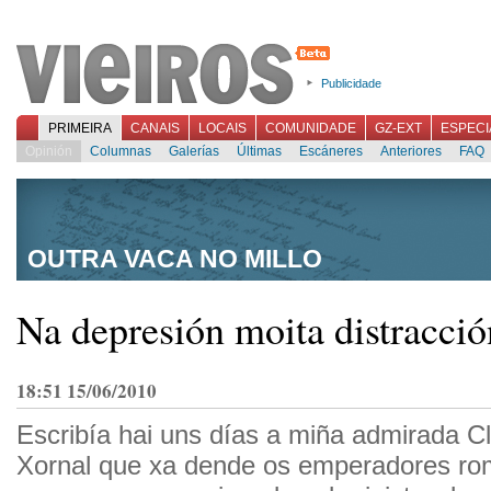
Publicidade
PRIMEIRA
CANAIS
LOCAIS
COMUNIDADE
GZ-EXT
ESPECI
Opinión
Columnas
Galerías
Últimas
Escáneres
Anteriores
FAQ
OUTRA VACA NO MILLO
Na depresión moita distracció
18:51 15/06/2010
Escribía hai uns días a miña admirada Cl
Xornal que xa dende os emperadores ro