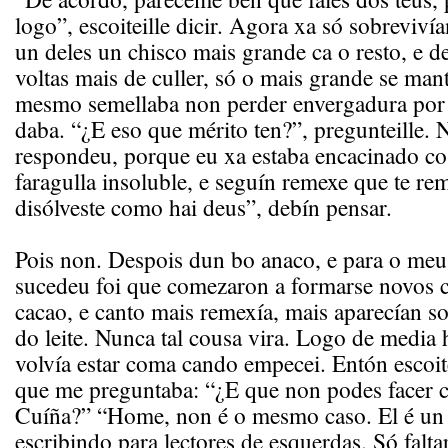
logo”, escoiteille dicir. Agora xa só sobreviví
un deles un chisco mais grande ca o resto, e de
voltas mais de culler, só o mais grande se mant
mesmo semellaba non perder envergadura por 
daba. “¿E eso que mérito ten?”, pregunteille. 
respondeu, porque eu xa estaba encacinado c
faragulla insoluble, e seguín remexe que te re
disólveste como hai deus”, debín pensar.
Pois non. Despois dun bo anaco, e para o meu
sucedeu foi que comezaron a formarse novos c
cacao, e canto mais remexía, mais aparecían so
do leite. Nunca tal cousa vira. Logo de media
volvía estar coma cando empecei. Entón escoit
que me preguntaba: “¿E que non podes facer 
Cuíña?” “Home, non é o mesmo caso. El é un t
escribindo para lectores de esquerdas. Só faltar