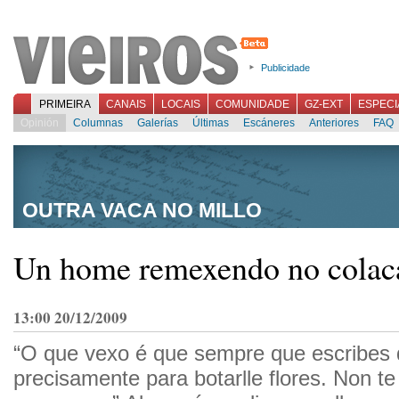
Publicidade
PRIMEIRA
CANAIS
LOCAIS
COMUNIDADE
GZ-EXT
ESPECI
Opinión
Columnas
Galerías
Últimas
Escáneres
Anteriores
FAQ
OUTRA VACA NO MILLO
Un home remexendo no colac
13:00 20/12/2009
“O que vexo é que sempre que escribes
precisamente para botarlle flores. Non t