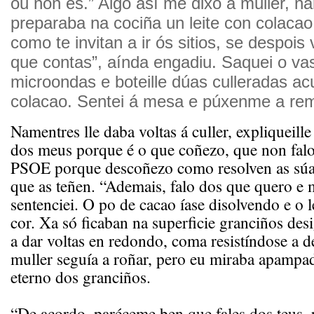
ou non es.” Algo así me dixo a muller, n
preparaba na cociña un leite con colacao
como te invitan a ir ós sitios, se despois
que contas”, aínda engadiu. Saquei o vas
microondas e boteille dúas culleradas a
colacao. Sentei á mesa e púxenme a re
Namentres lle daba voltas á culler, expliqueille
dos meus porque é o que coñezo, que non fal
PSOE porque descoñezo como resolven as súas 
que as teñen. “Ademais, falo dos que quero e 
sentenciei. O po de cacao íase disolvendo e o 
cor. Xa só ficaban na superficie granciños des
a dar voltas en redondo, coma resistíndose a d
muller seguía a roñar, pero eu miraba apampa
eterno dos granciños.
“De acordo, paréceme ben que fales dos teus, 