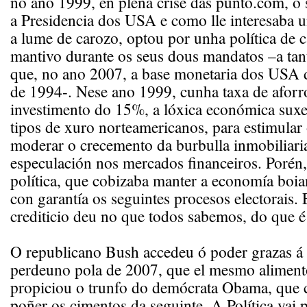
no ano 1999, en plena crise das punto.com, o
a Presidencia dos USA e como lle interesaba 
a lume de carozo, optou por unha política de c
mantivo durante os seus dous mandatos –a tant
que, no ano 2007, a base monetaria dos USA d
de 1994-. Nese ano 1999, cunha taxa de afor
investimento do 15%, a lóxica económica suxe
tipos de xuro norteamericanos, para estimular 
moderar o crecemento da burbulla inmobiliaria
especulación nos mercados financeiros. Porén,
política, que cobizaba manter a economía boia
con garantía os seguintes procesos electorais.
crediticio deu no que todos sabemos, do que é
O republicano Bush accedeu ó poder grazas á c
perdeuno pola de 2007, que el mesmo alimento
propiciou o trunfo do demócrata Obama, que
poñer os cimentos da seguinte. A Política vai 