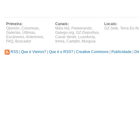
Primeira:
Canais:
Locais:
Opinión
,
Columnas
,
Máis Alá
,
Fwwwrando
,
GZ-Sete
,
Terra Eo-N
Galerías
,
Últimas
,
Galego.org
,
GZ-Deportiva
,
Escáneres
,
Anteriores
,
Canal Verde
,
Lusofonía
,
FAQ
,
Buscador
Irimia
,
Cartafol
,
Murguía
RSS
|
Que é Vieiros?
|
Que é o RSS?
|
Creative Commons
|
Publicidade
|
Di