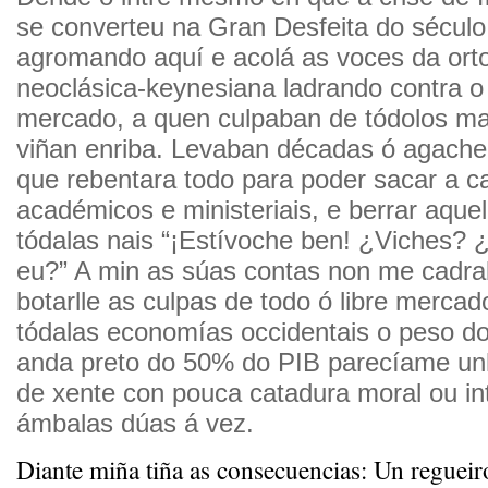
se converteu na Gran Desfeita do século
agromando aquí e acolá as voces da ort
neoclásica-keynesiana ladrando contra o
mercado, a quen culpaban de tódolos ma
viñan enriba. Levaban décadas ó agache
que rebentara todo para poder sacar a c
académicos e ministeriais, e berrar aque
tódalas nais “¡Estívoche ben! ¿Viches? 
eu?” A min as súas contas non me cadra
botarlle as culpas de todo ó libre merca
tódalas economías occidentais o peso do
anda preto do 50% do PIB parecíame u
de xente con pouca catadura moral ou in
ámbalas dúas á vez.
Diante miña tiña as consecuencias: Un regueir