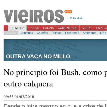
Publicidade
PRIMEIRA
CANAIS
LOCAIS
COMUNIDADE
GZ-EXT
ESPECI
Opinión
Columnas
Galerías
Últimas
Escáneres
Anteriores
FAQ
OUTRA VACA NO MILLO
No principio foi Bush, como 
outro calquera
09:53 01/02/2010
Dende o intre mesmo en que a crise de f