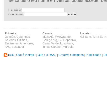
Se xa tes o teu nome en Vieiros, podes acceder de
Usuaria/o:
Contrasinal:
Primeira:
Canais:
Locais:
Opinión
,
Columnas
,
Máis Alá
,
Fwwwrando
,
GZ-Sete
,
Terra Eo-N
Galerías
,
Últimas
,
Galego.org
,
GZ-Deportiva
,
Escáneres
,
Anteriores
,
Canal Verde
,
Lusofonía
,
FAQ
,
Buscador
Irimia
,
Cartafol
,
Murguía
RSS
|
Que é Vieiros?
|
Que é o RSS?
|
Creative Commons
|
Publicidade
|
Di