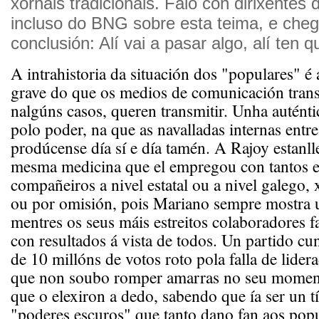
xornais tradicionais. Falo con dirixente
incluso do BNG sobre esta teima, e ch
conclusión: Alí vai a pasar algo, alí ten
A intrahistoria da situación dos "populares" é
grave do que os medios de comunicación tran
nalgúns casos, queren transmitir. Unha auténti
polo poder, na que as navalladas internas ent
prodúcense día sí e día tamén. A Rajoy estanll
mesma medicina que el empregou con tantos e
compañeiros a nivel estatal ou a nivel galego, 
ou por omisión, pois Mariano sempre mostra u
mentres os seus máis estreitos colaboradores f
con resultados á vista de todos. Un partido cu
de 10 millóns de votos roto pola falla de lide
que non soubo romper amarras no seu momen
que o elexiron a dedo, sabendo que ía ser un t
"poderes escuros" que tanto dano fan aos popul