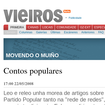
Publicidade
PRIMEIRA
CANAIS
LOCAIS
COMUNIDADE
GZ-EXT
ESPECI
Opinión
Columnas
Galerías
Últimas
Escáneres
Anteriores
FAQ
MOVENDO O MUIÑO
Contos populares
17:00 22/05/2008
Leo e releo unha morea de artigos sobre 
Partido Popular tanto na "rede de redes