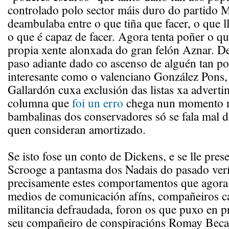
controlado polo sector máis duro do partido 
deambulaba entre o que tiña que facer, o que ll
o que é capaz de facer. Agora tenta poñer o qu
propia xente alonxada do gran felón Aznar. D
paso adiante dado co ascenso de alguén tan po
interesante como o valenciano González Pons,
Gallardón cuxa exclusión das listas xa adverti
columna que
foi un erro
chega nun momento n
bambalinas dos conservadores só se fala mal d
quen consideran amortizado.
Se isto fose un conto de Dickens, e se lle pre
Scrooge a pantasma dos Nadais do pasado ver
precisamente estes comportamentos que agora 
medios de comunicación afíns, compañeiros c
militancia defraudada, foron os que puxo en p
seu compañeiro de conspiracións Romay Becar