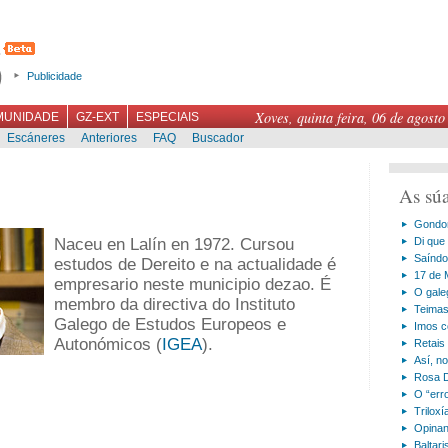
Publicidade
Xoves, quinta feira, 06 de agosto
MUNIDADE
GZ-EXT
ESPECIAIS
Escáneres
Anteriores
FAQ
Buscador
As sú
Gondo
Naceu en Lalín en 1972. Cursou
Di que 
Saíndo
estudos de Dereito e na actualidade é
17 de 
empresario neste municipio dezao. É
O gale
membro da directiva do Instituto
Teimas
Galego de Estudos Europeos e
Imos c
Autonómicos (
IGEA
).
Retais
Así, n
Rosa D
O “err
Triloxí
Opinan
Baltar