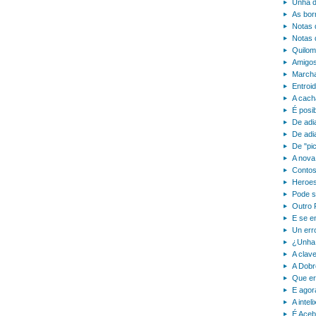
Unha de
As bor
Notas 
Notas 
Quilom
Amigos
Marcha
Entroi
A cach
É posi
De adia
De adia
De "pi
A nova
Contos
Heroes
Pode s
Outro 
E se e
Un err
¿Unha 
A clave
A Dobr
Que er
E agor
A intel
É Ace