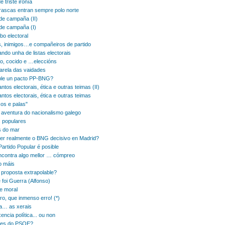
 triste ironía
rascas entran sempre polo norte
de campaña (II)
de campaña (I)
bo electoral
, inimigos…e compañeiros de partido
ndo unha de listas electorais
do, cocido e …eleccións
arela das vaidades
ble un pacto PP-BNG?
ntos electorais, ética e outras teimas (II)
ntos electorais, ética e outras teimas
cos e palas"
 aventura do nacionalismo galego
 populares
 do mar
er realmente o BNG decisivo en Madrid?
Partido Popular é posible
ncontra algo mellor … cómpreo
o máis
proposta extrapolable?
 foi Guerra (Alfonso)
e moral
ro, que inmenso erro! (*)
a… as xerais
ixencia política... ou non
bes do PSOE?