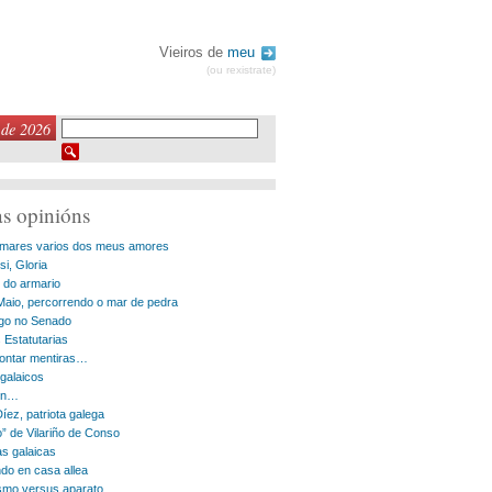
Vieiros de
meu
(ou rexistrate)
 de 2026
as opinións
mares varios dos meus amores
si, Gloria
 do armario
Maio, percorrendo o mar de pedra
go no Senado
 Estatutarias
ontar mentiras…
 galaicos
on…
íez, patriota galega
o” de Vilariño de Conso
as galaicas
do en casa allea
ismo versus aparato