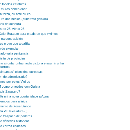
e tódolos estatutos
 muros deben caer
a forza, ou arre ou xo
ura dos necios (substrato galaico)
ns de censura
s do 25, vén o 26…
ullo: Estatuto para o país en que vivimos
o na contradición
es o ovo que a galiña
rdo exemplar
ado vai a penitencia
isita de provincias
o afrontar unha medio victoria e asumir unha
derrota
aixoantes” eleccións europeas
en do administrado?
nos por estes Vieiros
 comprometidos con Galicia
dis Zapatero?
le unha nova oportunidade a Aznar
tempos para a lírica
mento de Xosé Blanco
a VIII lexislatura (I)
e traspaso de poderes
e débedas historicas
e xerros chineses