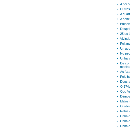
A nai d
Outros
A cuart
A conx
Emoció
Despoi
25 de X
Vivind
Foi ant
Un aco
No pec
Unha v
De com
medio 
As “ap
Polo b
Dous a
O 17-M
Quo Va
Démosl
Malos 
O advi
Retos d
Unha d
Unha d
Unha d