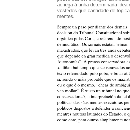
achega á unha determinada idea 
vostedes que cantidade de topic
mentes.
Sempre un paso por diante dos demais, C
decisión do Tribunal Constitucional sob
orgánica polas Corts, e referendado pos
democrático. Os xornais estatais teiman
maxistrados, que levan tres anos debate
que depende en gran medida o desenvo
Autonomías”. A prensa conservadora ase
xa tiñan hai tempo que ser renovados ao
texto referendado polo pobo, e botar atr
si, sendo o máis probable que os maxist
ou o que é o mesmo, “cheas de ambigüi
van mollar”. É xusto un tribunal no qu
conservadores?, a interpretación da lei
políticas das súas mentes executoras pe
políticos dispostos a defender a concien
mentres noutras latitudes do Estado, o
como ente, para outros simplemente non 