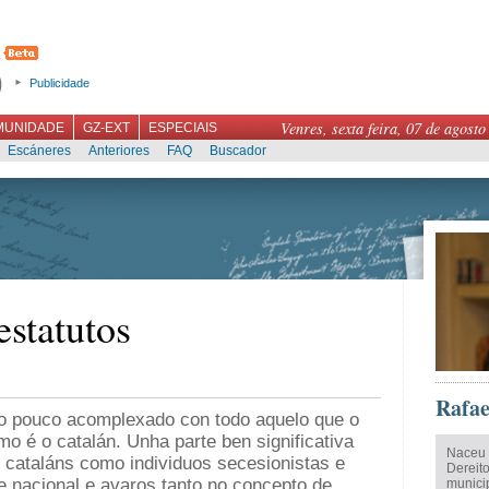
Publicidade
Venres, sexta feira, 07 de agosto
MUNIDADE
GZ-EXT
ESPECIAIS
Escáneres
Anteriores
FAQ
Buscador
estatutos
Rafae
bo pouco acomplexado con todo aquelo que o
mo é o catalán. Unha parte ben significativa
Naceu 
 cataláns como individuos secesionistas e
Dereit
e nacional e avaros tanto no concepto de
munici