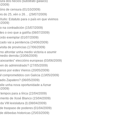
ura dos necios (substrato galaico)
0/2009)
óns de censura
(01/10/2009)
is do 25, vén o 26…
(29/07/2009)
Xullo: Estatuto para o país en que vivimos
7/2009)
o na contradición
(15/07/2009)
tes o ovo que a galiña
(08/07/2009)
ordo exemplar
(01/07/2009)
cado vai a penitencia
(24/06/2009)
isita de provincias
(17/06/2009)
o afrontar unha medio victoria e asumir
medio derrota
(10/06/2009)
paixoantes” eleccións europeas
(03/06/2009)
ben do administrado?
(27/05/2009)
nos por estes Vieiros
(20/05/2009)
M comprometidos con Galicia
(13/05/2009)
adis Zapatero?
(06/05/2009)
lle unha nova oportunidade a Aznar
4/2009)
tempos para a lírica
(22/04/2009)
imento de Xosé Blanco
(15/04/2009)
da VIII lexislatura (I)
(08/04/2009)
de traspaso de poderes
(01/04/2009)
de débedas historicas
(25/03/2009)