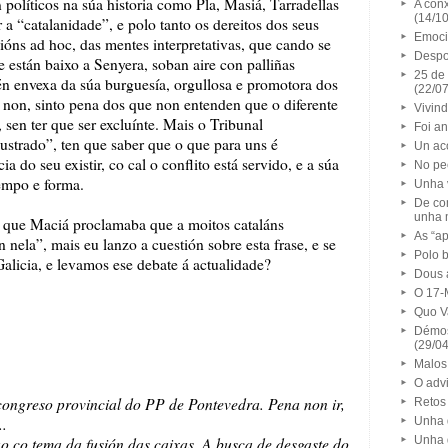
 políticos na súa historia como Pla, Masiá, Tarradellas
A conx
(14/1
 a “catalanidade”, e polo tanto os dereitos dos seus
Emoci
ións ad hoc, das mentes interpretativas, que cando se
Despo
 están baixo a Senyera, soban aire con palliñas
25 de 
én envexa da súa burguesía, orgullosa e promotora dos
(22/0
 non, sinto pena dos que non entenden que o diferente
Vivind
sen ter que ser excluínte. Mais o Tribunal
Foi an
ustrado”, ten que saber que o que para uns é
Un ac
ia do seu existir, co cal o conflito está servido, e a súa
No pe
empo e forma.
Unha v
De com
unha 
 que Maciá proclamaba que a moitos cataláns
As “a
 nela”, mais eu lanzo a cuestión sobre esta frase, e se
Polo 
licia, e levamos ese debate á actualidade?
Dous a
O 17-
Quo V
Démos
(29/0
Malos 
O adv
ongreso provincial do PP de Pontevedra. Pena non ir,
Retos 
..
Unha 
co tema da fusión das caixas. A busca de desgaste do
Unha 