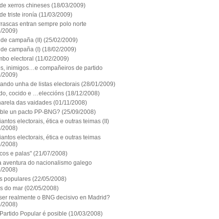
de xerros chineses
(18/03/2009)
e triste ironía
(11/03/2009)
rrascas entran sempre polo norte
3/2009)
 de campaña (II)
(25/02/2009)
 de campaña (I)
(18/02/2009)
mbo electoral
(11/02/2009)
s, inimigos…e compañeiros de partido
2/2009)
ndo unha de listas electorais
(28/01/2009)
ido, cocido e …eleccións
(18/12/2008)
harela das vaidades
(01/11/2008)
ible un pacto PP-BNG?
(25/09/2008)
antos electorais, ética e outras teimas (II)
8/2008)
antos electorais, ética e outras teimas
8/2008)
cos e palas"
(21/07/2008)
a aventura do nacionalismo galego
6/2008)
s populares
(22/05/2008)
s do mar
(02/05/2008)
ser realmente o BNG decisivo en Madrid?
4/2008)
Partido Popular é posible
(10/03/2008)