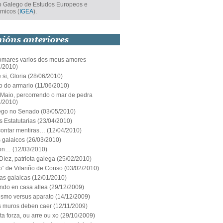
uto Galego de Estudos Europeos e
micos (
IGEA
).
mares varios dos meus amores
7/2010)
 si, Gloria
(28/06/2010)
o do armario
(11/06/2010)
 Maio, percorrendo o mar de pedra
5/2010)
ego no Senado
(03/05/2010)
 Estatutarias
(23/04/2010)
contar mentiras…
(12/04/2010)
 galaicos
(26/03/2010)
non…
(12/03/2010)
íez, patriota galega
(25/02/2010)
o” de Vilariño de Conso
(03/02/2010)
ías galaicas
(12/01/2010)
ndo en casa allea
(29/12/2009)
rismo versus aparato
(14/12/2009)
s muros deben caer
(12/11/2009)
ta forza, ou arre ou xo
(29/10/2009)