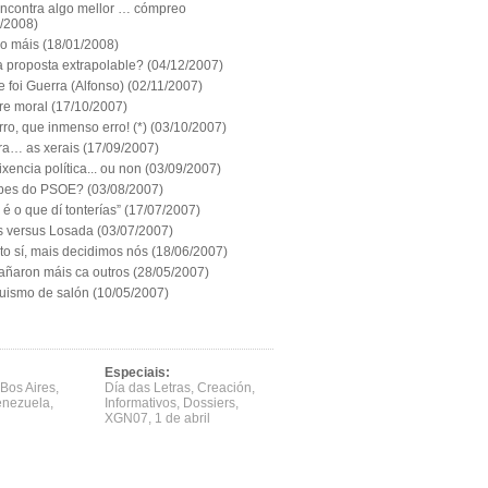
encontra algo mellor … cómpreo
2/2008)
ro máis
(18/01/2008)
 proposta extrapolable?
(04/12/2007)
e foi Guerra (Alfonso)
(02/11/2007)
re moral
(17/10/2007)
ro, que inmenso erro! (*)
(03/10/2007)
ra… as xerais
(17/09/2007)
lixencia política... ou non
(03/09/2007)
bes do PSOE?
(03/08/2007)
 é o que dí tonterías”
(17/07/2007)
s versus Losada
(03/07/2007)
to sí, mais decidimos nós
(18/06/2007)
añaron máis ca outros
(28/05/2007)
uismo de salón
(10/05/2007)
Especiais:
Bos Aires
,
Día das Letras
,
Creación
,
enezuela
,
Informativos
,
Dossiers
,
XGN07
,
1 de abril