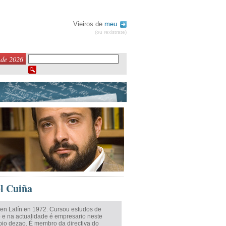
Vieiros de
meu
(ou rexistrate)
 de 2026
l Cuiña
en Lalín en 1972. Cursou estudos de
o e na actualidade é empresario neste
pio dezao. É membro da directiva do