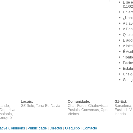
E se 
(11/0
Un er
¿Unha
A clav
A Dob
Que er
E ago
A inte
É Ace
“Tonto
Pacto
Estatu
Uns g
Galeg
Locais:
Comunidade:
GZ-Ext:
rando
,
GZ-Sete
,
Terra Eo-Navia
Chat
,
Foros
,
Chatrevistas
,
Barcelona
,
Deportiva
,
Postais
,
Conversas
,
Open
Euskadi
,
V
sofonía
,
Vieiros
Irlanda
Murguía
ative Commons
|
Publicidade
|
Director
|
O equipo
|
Contacto