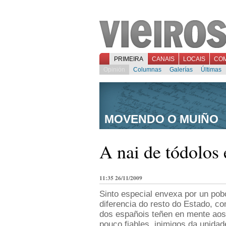
PRIMEIRA
CANAIS
LOCAIS
CO
Opinión
Columnas
Galerías
Últimas
MOVENDO O MUIÑO
A nai de tódolos 
11:35 26/11/2009
Sinto especial envexa por un po
diferencia do resto do Estado, co
dos españois teñen en mente aos
pouco fiables, inimigos da unidad