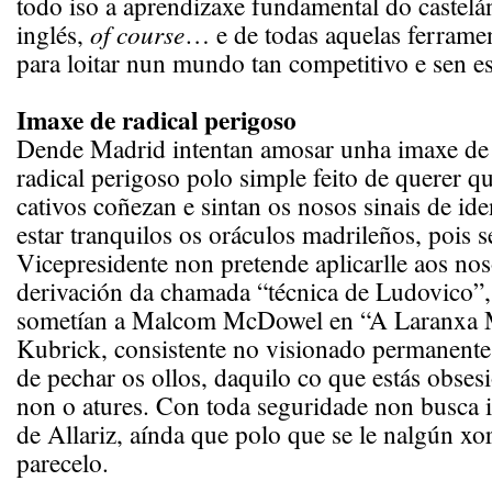
todo iso a aprendizaxe fundamental do castelá
inglés,
of course
… e de todas aquelas ferramen
para loitar nun mundo tan competitivo e sen e
Imaxe de radical perigoso
Dende Madrid intentan amosar unha imaxe de
radical perigoso polo simple feito de querer q
cativos coñezan e sintan os nosos sinais de id
estar tranquilos os oráculos madrileños, pois 
Vicepresidente non pretende aplicarlle aos no
derivación da chamada “técnica de Ludovico”,
sometían a Malcom McDowel en “A Laranxa 
Kubrick, consistente no visionado permanente,
de pechar os ollos, daquilo co que estás obses
non o atures. Con toda seguridade non busca i
de Allariz, aínda que polo que se le nalgún xo
parecelo.