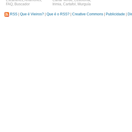
Escáneres
,
Anteriores
,
Canal Verde
,
Lusofonía
,
FAQ
,
Buscador
Irimia
,
Cartafol
,
Murguía
RSS
|
Que é Vieiros?
|
Que é o RSS?
|
Creative Commons
|
Publicidade
|
Di