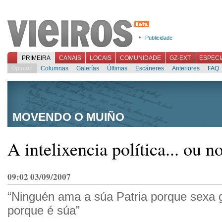
Publicidade
PRIMEIRA
CANAIS
LOCAIS
COMUNIDADE
GZ-EXT
ESPECI
Opinión
Columnas
Galerías
Últimas
Escáneres
Anteriores
FAQ
MOVENDO O MUIÑO
A intelixencia política... ou n
09:02 03/09/2007
“Ninguén ama a súa Patria porque sexa 
porque é súa”