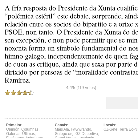
A fría resposta do Presidente da Xunta cualifi
“polémica estéril” este debate, sorprende, aínd
relación entre os socios do bipartito e a orixe
PSOE, non tanto. O Presidente da Xunta éo de
sen excepción, e non pode permitir que se min
noxenta forma un símbolo fundamental do nos
himno galego, independentemente de quen faga
de quen as critique, aínda que sexa por parte 
dirixido por persoas de “moralidade contrasta
Ramírez.
4,4
/5 (119 votos)
Primeira:
Canais:
Locais:
Opinión
,
Columnas
,
Máis Alá
,
Fwwwrando
,
GZ-Sete
,
Terra Eo-N
Galerías
,
Últimas
,
Galego.org
,
GZ-Deportiva
,