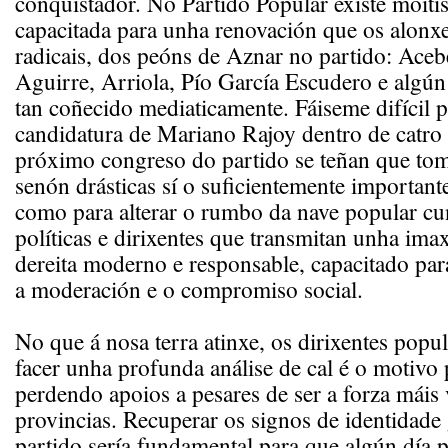
conquistador. No Partido Popular existe moití
capacitada para unha renovación que os alonx
radicais, dos peóns de Aznar no partido: Aceb
Aguirre, Arriola, Pío García Escudero e algú
tan coñecido mediaticamente. Fáiseme difícil 
candidatura de Mariano Rajoy dentro de catro 
próximo congreso do partido se teñan que tom
senón drásticas sí o suficientemente importante
como para alterar o rumbo da nave popular c
políticas e dirixentes que transmitan unha ima
dereita moderno e responsable, capacitado pa
a moderación e o compromiso social.
No que á nosa terra atinxe, os dirixentes popu
facer unha profunda análise de cal é o motivo 
perdendo apoios a pesares de ser a forza máis 
provincias. Recuperar os signos de identidade 
partido sería fundamental para que algún día p