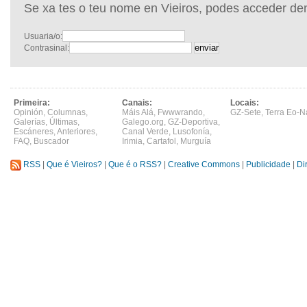
Se xa tes o teu nome en Vieiros, podes acceder de
Usuaria/o:
Contrasinal:
Primeira:
Canais:
Locais:
Opinión
,
Columnas
,
Máis Alá
,
Fwwwrando
,
GZ-Sete
,
Terra Eo-N
Galerías
,
Últimas
,
Galego.org
,
GZ-Deportiva
,
Escáneres
,
Anteriores
,
Canal Verde
,
Lusofonía
,
FAQ
,
Buscador
Irimia
,
Cartafol
,
Murguía
RSS
|
Que é Vieiros?
|
Que é o RSS?
|
Creative Commons
|
Publicidade
|
Di