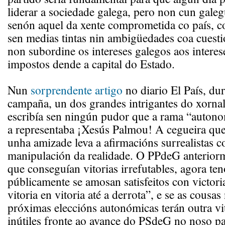
liderar a sociedade galega, pero non cun galegu
senón aquel da xente comprometida co país, co
sen medias tintas nin ambigüedades coa cuestió
non subordine os intereses galegos aos interes
impostos dende a capital do Estado.
Nun
sorprendente artigo
no diario El País, dur
campaña, un dos grandes intrigantes do xorna
escribía sen ningún pudor que a rama “auton
a representaba ¡Xesús Palmou! A cegueira qu
unha amizade leva a afirmacións surrealistas c
manipulación da realidade. O PPdeG anteriorme
que conseguían vitorias irrefutables, agora te
públicamente se amosan satisfeitos con victori
vitoria en vitoria até a derrota”, e se as cous
próximas eleccións autonómicas terán outra vit
inútiles fronte ao avance do PSdeG no noso p