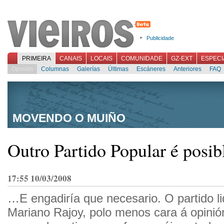
Publicidade
PRIMEIRA
CANAIS
LOCAIS
COMUNIDADE
GZ-EXT
ESPECI
Opinión
Columnas
Galerías
Últimas
Escáneres
Anteriores
FAQ
MOVENDO O MUIÑO
Outro Partido Popular é posib
17:55 10/03/2008
…E engadiría que necesario. O partido l
Mariano Rajoy, polo menos cara á opinión