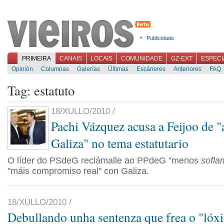
Publicidade
PRIMEIRA
CANAIS
LOCAIS
COMUNIDADE
GZ-EXT
ESPECI
Opinión
Columnas
Galerías
Últimas
Escáneres
Anteriores
FAQ
Tag: estatuto
18/XULLO/2010 /
Pachi Vázquez acusa a Feijoo de "a
Galiza" no tema estatutario
O líder do PSdeG reclámalle ao PPdeG "menos
sofla
"máis compromiso real" con Galiza.
18/XULLO/2010 /
Debullando unha sentenza que frea o "lóx