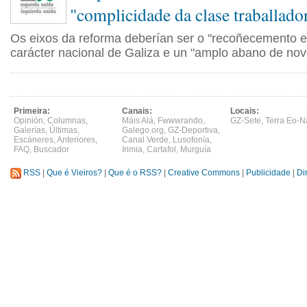
"complicidade da clase traballado
Os eixos da reforma deberían ser o "recoñecemento ex
carácter nacional de Galiza e un "amplo abano de novo
Primeira:
Canais:
Locais:
Opinión
,
Columnas
,
Máis Alá
,
Fwwwrando
,
GZ-Sete
,
Terra Eo-N
Galerías
,
Últimas
,
Galego.org
,
GZ-Deportiva
,
Escáneres
,
Anteriores
,
Canal Verde
,
Lusofonía
,
FAQ
,
Buscador
Irimia
,
Cartafol
,
Murguía
RSS
|
Que é Vieiros?
|
Que é o RSS?
|
Creative Commons
|
Publicidade
|
Di