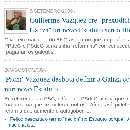
6/SETEMBRO/2009 /
Guillerme Vázquez cre "prexudici
Galiza" un novo Estatuto sen o B
O voceiro nacional do BNG asegurou que un posíbel 
PPdeG e PSdeG sería unha "reformiña" con consecue
"pagarían os galegos".
28/AGOSTO/2009 /
'Pachi' Vázquez desbota definir a Galiza 
nun novo Estatuto
En referencia ao PSC, o líder do PSdeG afirma que n
“na poza na que se meteron outros”. Aínda así, pídell
reforma que aumente o autogoberno.
Feijoo descarta o termo "nación" no Estatuto porque "o
nacionalista"