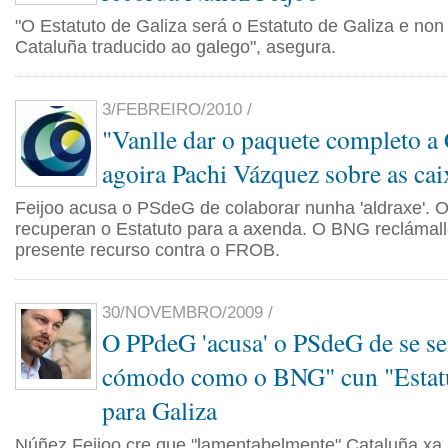
"O Estatuto de Galiza será o Estatuto de Galiza e non
Cataluña traducido ao galego", asegura.
3/FEBREIRO/2010 /
"Vanlle dar o paquete completo a
agoira Pachi Vázquez sobre as cai
Feijoo acusa o PSdeG de colaborar nunha 'aldraxe'. Os
recuperan o Estatuto para a axenda. O BNG reclámal
presente recurso contra o FROB.
30/NOVEMBRO/2009 /
O PPdeG 'acusa' o PSdeG de se sen
cómodo como o BNG" cun "Estatu
para Galiza
Núñez Feijoo cre que "lamentabelmente" Cataluña xa 