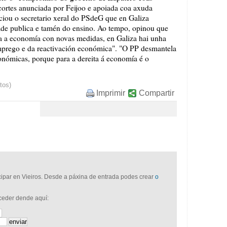
 recortes anunciada por Feijoo e apoiada coa axuda
ciou o secretario xeral do PSdeG que en Galiza
ade publica e tamén do ensino. Ao tempo, opinou que
a a economía con novas medidas, en Galiza hai unha
 emprego e da reactivación económica". "O PP desmantela
económicas, porque para a dereita á economía é o
tos)
Imprimir
Compartir
icipar en Vieiros. Desde a páxina de entrada podes crear
o
cceder dende aquí: