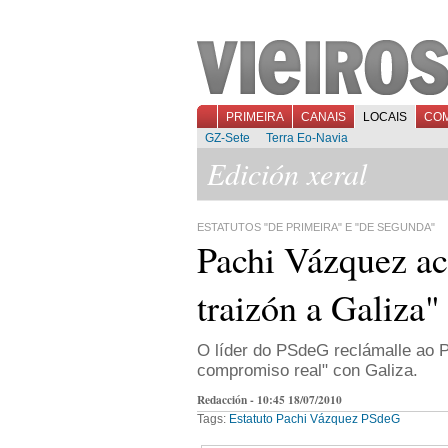
PRIMEIRA
CANAIS
LOCAIS
CO
GZ-Sete
Terra Eo-Navia
Edición xeral
ESTATUTOS "DE PRIMEIRA" E "DE SEGUNDA"
Pachi Vázquez acu
traizón a Galiza"
O líder do PSdeG reclámalle a
compromiso real" con Galiza.
Redacción - 10:45 18/07/2010
Tags:
Estatuto
Pachi Vázquez
PSdeG