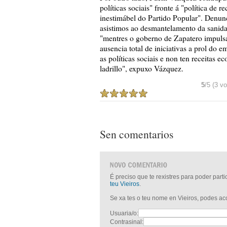
políticas sociais" fronte á "política de
inestimábel do Partido Popular". Denun
asistimos ao desmantelamento da sanid
"mentres o goberno de Zapatero impuls
ausencia total de iniciativas a prol do
as políticas sociais e non ten receitas 
ladrillo", expuxo Vázquez.
5
/5 (3 vo
Sen comentarios
É preciso que te rexistres para poder part
teu Vieiros
.
Se xa tes o teu nome en Vieiros, podes a
Usuaria/o:
Contrasinal: