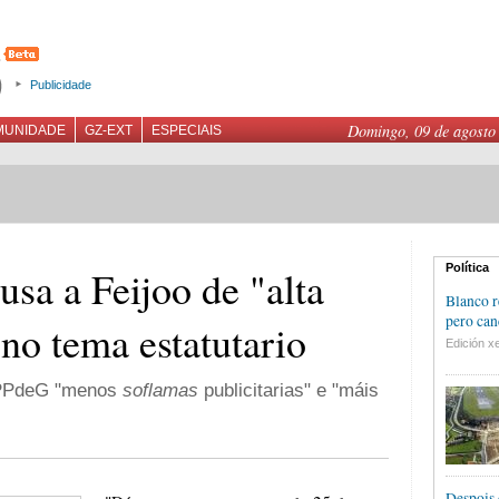
Publicidade
Domingo, 09 de agosto
MUNIDADE
GZ-EXT
ESPECIAIS
Política
sa a Feijoo de "alta
Blanco r
pero can
 no tema estatutario
Edición xe
o PPdeG "menos
soflamas
publicitarias" e "máis
Despois 