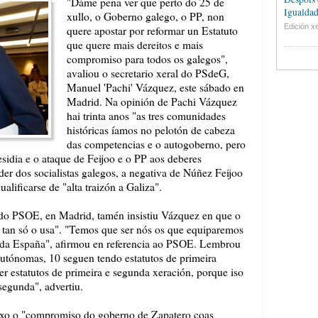
"Dáme pena ver que perto do 25 de
Igualdad
xullo, o Goberno galego, o PP, non
Edición xe
quere apostar por reformar un Estatuto
que quere mais dereitos e mais
compromiso para todos os galegos",
avaliou o secretario xeral do PSdeG,
Manuel 'Pachi' Vázquez, este sábado en
Madrid. Na opinión de Pachi Vázquez
hai trinta anos "as tres comunidades
históricas íamos no pelotón de cabeza
das competencias e o autogoberno, pero
sidia e o ataque de Feijoo e o PP aos deberes
íder dos socialistas galegos, a negativa de Núñez Feijoo
cualificarse de "alta traizón a Galiza".
 do PSOE, en Madrid, tamén insistiu Vázquez en que o
tan só o usa". "Temos que ser nós os que equiparemos
toda España", afirmou en referencia ao PSOE. Lembrou
utónomas, 10 seguen tendo estatutos de primeira
r estatutos de primeira e segunda xeración, porque iso
segunda", advertiu.
uxo o "compromiso do goberno de Zapatero coas