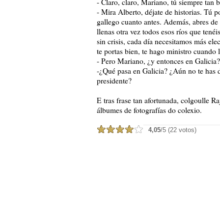
- Claro, claro, Mariano, tú siempre tan br
- Mira Alberto, déjate de historias. Tú 
gallego cuanto antes. Además, abres de
llenas otra vez todos esos ríos que tenéi
sin crisis, cada día necesitamos más el
te portas bien, te hago ministro cuando 
- Pero Mariano, ¿y entonces en Galicia?
-¿Qué pasa en Galicia? ¿Aún no te has d
presidente?
E tras frase tan afortunada, colgoulle Ra
álbumes de fotografías do colexio.
4,05
/5 (22 votos)