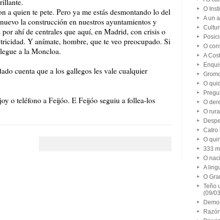
illante.
O Inst
pon a quien te pete. Pero ya me estás desmontando lo del
A un a
 nuevo la construcción en nuestros ayuntamientos y
Cultur
s por ahí de centrales que aquí, en Madrid, con crisis o
Posici
ectricidad. Y anímate, hombre, que te veo preocupado. Si
O con
llegue a la Moncloa.
A Cos
Enqui
ado cuenta que a los gallegos les vale cualquier
Gromo
O quid
Pregun
joy o teléfono a Feijóo. E Feijóo seguiu a follea-los
O dere
O rura
Despe
Catro
O qui
333 m
O nac
A lin
O Gra
Teño 
(09/0
Democ
Razón