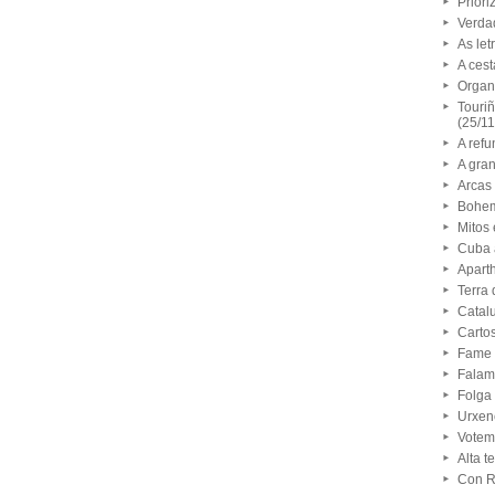
Priori
Verda
As let
A ces
Organi
Touriñ
(25/1
A refu
A gra
Arcas 
Bohem
Mitos 
Cuba a
Apart
Terra
Catalu
Carto
Fame 
Falam
Folga 
Urxen
Votem
Alta t
Con R