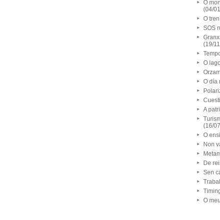
O mon
(04/0
O tren
SOS r
Granx
(19/1
Tempo
O lag
Orzam
O día
Polar
Cuest
A pat
Turism
(16/0
O ens
Non va
Metam
De rei
Sen c
Traba
Timin
O meu