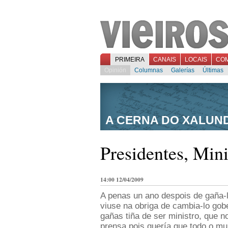
PRIMEIRA
CANAIS
LOCAIS
CO
Opinión
Columnas
Galerías
Últimas
A CERNA DO XALUN
Presidentes, Mini
14:00 12/04/2009
A penas un ano despois de gaña-l
viuse na obriga de cambia-lo gob
gañas tiña de ser ministro, que no
prensa pois quería que todo o m