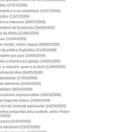
ituto
(27/07/2009)
lcalde e a un conselleiro
(20/07/2009)
icidio
(13/07/2009)
óns e intereses
(06/07/2009)
selleiro de Economía
(29/06/2009)
ta da Morte
(22/06/2009)
sas
(15/06/2009)
s verdes, raíces negras
(08/06/2009)
 da política lingüística
(01/06/2009)
tarlle aos pais
(25/05/2009)
ito a vivirmos en galego
(18/05/2009)
l, a solución: quen o ía dicir!
(11/05/2009)
dimento libre
(04/05/2009)
 bandeiras
(27/04/2009)
nto elemento
(20/04/2009)
edidas
(06/04/2009)
ionalismo imprescindible
(30/03/2009)
gua segundo Feijoo
(23/03/2009)
nma do noroeste peninsular
(16/03/2009)
unhas preguntas para vostede, señor Feijoo
3/2009)
racia
(02/03/2009)
s electorais
(23/02/2009)