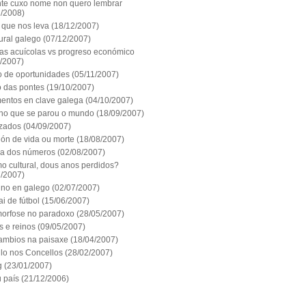
te cuxo nome non quero lembrar
1/2008)
 que nos leva
(18/12/2007)
ural galego
(07/12/2007)
as acuícolas vs progreso económico
1/2007)
 de oportunidades
(05/11/2007)
o das pontes
(19/10/2007)
entos en clave galega
(04/10/2007)
 no que se parou o mundo
(18/09/2007)
izados
(04/09/2007)
ión de vida ou morte
(18/08/2007)
ria dos números
(02/08/2007)
o cultural, dous anos perdidos?
7/2007)
ino en galego
(02/07/2007)
i de fútbol
(15/06/2007)
orfose no paradoxo
(28/05/2007)
s e reinos
(09/05/2007)
ambios na paisaxe
(18/04/2007)
llo nos Concellos
(28/02/2007)
g
(23/01/2007)
 país
(21/12/2006)