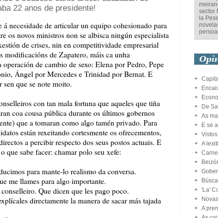
meirand
aba 22 anos de presidente!
sector 
la Pese
 á necesidade de articular un equipo cohesionado para
novelas
persoa
tre os novos ministros non se albisca ningún especialista
estión de crises, nin en competitividade empresarial
As modificacións de Zapatero, máis ca unha
 operación de cambio de sexo: Elena por Pedro, Pepe
nio, Ángel por Mercedes e Trinidad por Bernat. E
Capital
r sen que se note moito.
Encai
Econo
onselleiros con tan mala fortuna que aqueles que tiña
De Sa
icaran coa cousa pública durante os últimos gobernos
As ma
ente) que a tomaran como algo tamén privado. Para
E se 
idatos están rexeitando cortesmente os ofrecementos,
Vistos
rectos a percibir respecto dos seus postos actuais. E
A lexi
 o que sabe facer: chamar polo seu xefe:
Carne 
Beizó
aducimos para mante-lo realismo da conversa.
Gober
que me llames para algo importante.
Búsca
e conselleiro. Que dicen que les pago poco.
'La' C
xplícales directamente la manera de sacar más tajada
Novas
A pre
As ca