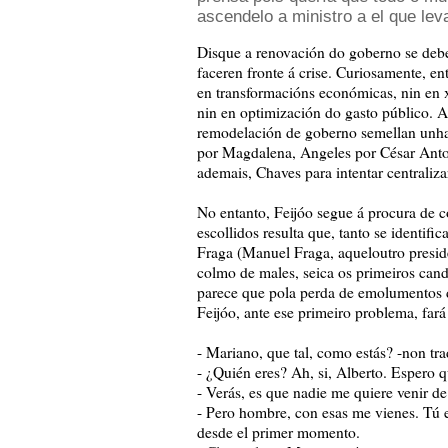
ascendelo a ministro a el que lev
Disque a renovación do goberno se debe
faceren fronte á crise. Curiosamente, en
en transformacións económicas, nin en x
nin en optimización do gasto público. 
remodelación de goberno semellan unha
por Magdalena, Angeles por César Anto
ademais, Chaves para intentar centraliza
No entanto, Feijóo segue á procura de c
escollidos resulta que, tanto se identif
Fraga (Manuel Fraga, aqueloutro presid
colmo de males, seica os primeiros cand
parece que pola perda de emolumentos di
Feijóo, ante ese primeiro problema, fará
- Mariano, que tal, como estás? -non tr
- ¿Quién eres? Ah, si, Alberto. Espero 
- Verás, es que nadie me quiere venir d
- Pero hombre, con esas me vienes. Tú e
desde el primer momento.