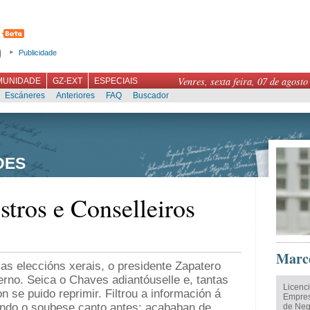
Publicidade
Venres, sexta feira, 07 de agosto
MUNIDADE
GZ-EXT
ESPECIAIS
Escáneres
Anteriores
FAQ
Buscador
DES
stros e Conselleiros
Marce
as eleccións xerais, o presidente Zapatero
erno. Seica o Chaves adiantóuselle e, tantas
Licenc
n se puido reprimir. Filtrou a información á
Empres
undo o soubese canto antes: acababan de
de Neg