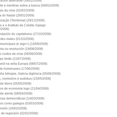
zación aberrante
(16/02/2009)
de e mentiras sobre a banca
(09/02/2009)
ras da crise
(02/02/2009)
ta do Nadal
(26/01/2009)
zação (Territorial)
(29/12/2008)
o e o Instituto de Crédito Galego
1/2008)
ndación do capitalismo
(27/10/2008)
ndes males
(01/10/2008)
municipais (e algo+)
(10/09/2008)
ia ou revolución
(19/08/2008)
e custos da crise
(06/08/2008)
o límite
(22/07/2008)
heid na vella Europa
(08/07/2008)
 de homenaxes
(17/06/2008)
ña bilingüe, Galicia diglósica
(05/06/2008)
s, comisións e sudokus
(15/05/2008)
de libros
(05/05/2008)
os de economía logo
(21/04/2008)
de alento
(08/04/2008)
cias democráticas
(14/03/2008)
os como galegos
(03/03/2008)
ensión
(16/02/2008)
 de regresión
(02/02/2008)