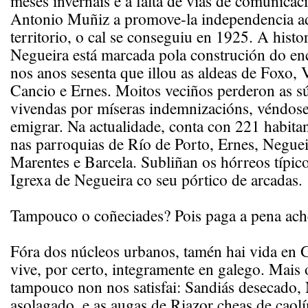
meses invernais e a falta de vías de comunicac
Antonio Muñiz a promove-la independencia ad
territorio, o cal se conseguiu en 1925. A histo
Negueira está marcada pola construción do en
nos anos sesenta que illou as aldeas de Foxo, V
Cancio e Ernes. Moitos veciños perderon as sú
vivendas por míseras indemnizacións, véndose
emigrar. Na actualidade, conta con 221 habitan
nas parroquias de Río de Porto, Ernes, Negue
Marentes e Barcela. Subliñan os hórreos típico
Igrexa de Negueira co seu pórtico de arcadas.
Tampouco o coñeciades? Pois paga a pena ach
Fóra dos núcleos urbanos, tamén hai vida en Ga
vive, por certo, integramente en galego. Mais 
tampouco non nos satisfai: Sandiás desecado,
asolagado, e as augas de Riazor cheas de caolí