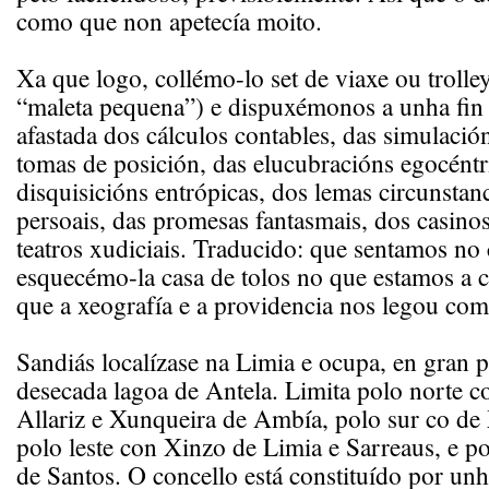
como que non apetecía moito.
Xa que logo, collémo-lo set de viaxe ou troll
“maleta pequena”) e dispuxémonos a unha fin
afastada dos cálculos contables, das simulación
tomas de posición, das elucubracións egocéntr
disquisicións entrópicas, dos lemas circunstanc
persoais, das promesas fantasmais, dos casinos
teatros xudiciais. Traducido: que sentamos no
esquecémo-la casa de tolos no que estamos a c
que a xeografía e a providencia nos legou com
Sandiás localízase na Limia e ocupa, en gran pa
desecada lagoa de Antela. Limita polo norte c
Allariz e Xunqueira de Ambía, polo sur co de
polo leste con Xinzo de Limia e Sarreaus, e po
de Santos. O concello está constituído por un