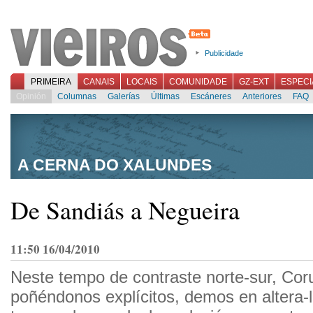
Publicidade
PRIMEIRA
CANAIS
LOCAIS
COMUNIDADE
GZ-EXT
ESPECI
Opinión
Columnas
Galerías
Últimas
Escáneres
Anteriores
FAQ
A CERNA DO XALUNDES
De Sandiás a Negueira
11:50 16/04/2010
Neste tempo de contraste norte-sur, Cor
poñéndonos explícitos, demos en altera-l