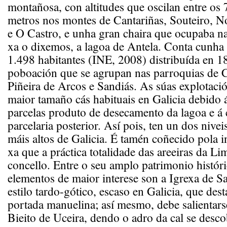
montañosa, con altitudes que oscilan entre os
metros nos montes de Cantariñas, Souteiro, N
e O Castro, e unha gran chaira que ocupaba na
xa o dixemos, a lagoa de Antela. Conta cunha
1.498 habitantes (INE, 2008) distribuída en 1
poboación que se agrupan nas parroquias de 
Piñeira de Arcos e Sandiás. As súas explotació
maior tamaño cás habituais en Galicia debido 
parcelas produto de desecamento da lagoa e á
parcelaria posterior. Así pois, ten un dos nive
máis altos de Galicia. É tamén coñecido pola i
xa que a práctica totalidade das areeiras da Lim
concello. Entre o seu amplo patrimonio históric
elementos de maior interese son a Igrexa de S
estilo tardo-gótico, escaso en Galicia, que des
portada manuelina; así mesmo, debe salientar
Bieito de Uceira, dendo o adro da cal se desc