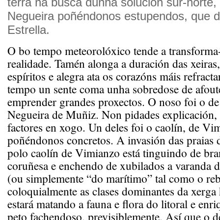
terra na busca dunha solución sur-norte,
Negueira poñéndonos estupendos, que d
Estrella.
O bo tempo meteorolóxico tende a transforma-
realidade. Tamén alonga a duración das xeiras,
espíritos e alegra ata os corazóns máis refract
tempo un sente coma unha sobredose de afoute
emprender grandes proxectos. O noso foi o de 
Negueira de Muñiz. Non pidades explicación,
factores en xogo. Un deles foi o caolín, de Vi
poñéndonos concretos. A invasión das praias 
polo caolín de Vimianzo está tinguindo de bra
coruñesa e enchendo de xubilados a varanda 
(ou simplemente “do marítimo” tal como o reb
coloquialmente as clases dominantes da xerga
estará matando a fauna e flora do litoral e en
peto fachendoso, previsiblemente. Así que o d