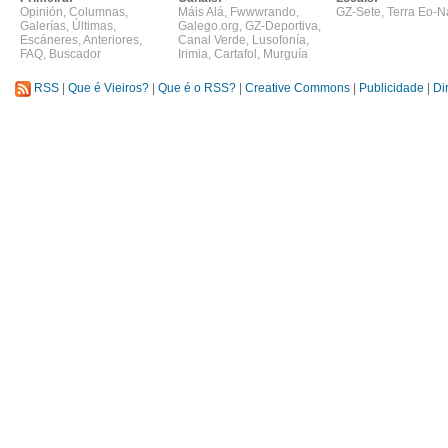
Opinión
,
Columnas
,
Máis Alá
,
Fwwwrando
,
GZ-Sete
,
Terra Eo-N
Galerías
,
Últimas
,
Galego.org
,
GZ-Deportiva
,
Escáneres
,
Anteriores
,
Canal Verde
,
Lusofonía
,
FAQ
,
Buscador
Irimia
,
Cartafol
,
Murguía
RSS
|
Que é Vieiros?
|
Que é o RSS?
|
Creative Commons
|
Publicidade
|
Di