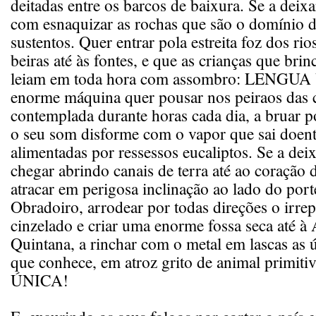
deitadas entre os barcos de baixura. Se a dei
com esnaquizar as rochas que são o domínio d
sustentos. Quer entrar pola estreita foz dos rio
beiras até às fontes, e que as crianças que bri
leiam em toda hora com assombro: LENGU
enorme máquina quer pousar nos peiraos das c
contemplada durante horas cada dia, a bruar p
o seu som disforme com o vapor que sai doent
alimentadas por ressessos eucaliptos. Se a dei
chegar abrindo canais de terra até ao coração 
atracar em perigosa inclinação ao lado do por
Obradoiro, arrodear por todas direções o irre
cinzelado e criar uma enorme fossa seca até à 
Quintana, a rinchar com o metal em lascas as 
que conhece, em atroz grito de animal primi
ÚNICA!