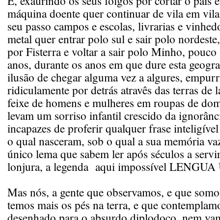
E, exaurindo os seus folgos por cortar o país 
máquina doente quer continuar de vila em vila
seu passo campos e escolas, livrarias e vinhed
metal quer entrar polo sul e sair polo nordeste,
por Fisterra e voltar a sair polo Minho, pouco
anos, durante os anos em que dure esta geograf
ilusão de chegar alguma vez a algures, empur
ridiculamente por detrás atravês das terras de
feixe de homens e mulheres em roupas de do
levam um sorriso infantil crescido da ignorânc
incapazes de proferir qualquer frase inteligíve
o qual nasceram, sob o qual a sua memória vaz
único lema que sabem ler após séculos a serv
lonjura, a legenda aqui impossível LENGU
Mas nós, a gente que observamos, e que somo
temos mais os pés na terra, e que contemplam
desenhado para o absurdo diplodoco, nem vam