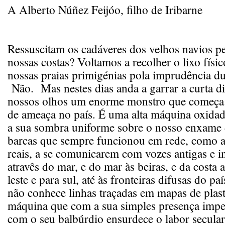
A Alberto Núñez Feijóo, filho de Iribarne
Ressuscitam os cadáveres dos velhos navios p
nossas costas? Voltamos a recolher o lixo físi
nossas praias primigénias pola imprudência 
Não. Mas nestes dias anda a garrar a curta di
nossos olhos um enorme monstro que começa a
de ameaça no país. É uma alta máquina oxida
a sua sombra uniforme sobre o nosso enxame
barcas que sempre funcionou em rede, como a
reais, a se comunicarem com vozes antigas e i
atravês do mar, e do mar às beiras, e da costa a
leste e para sul, até às fronteiras difusas do p
não conhece linhas traçadas em mapas de plas
máquina que com a sua simples presença imped
com o seu balbúrdio ensurdece o labor secula