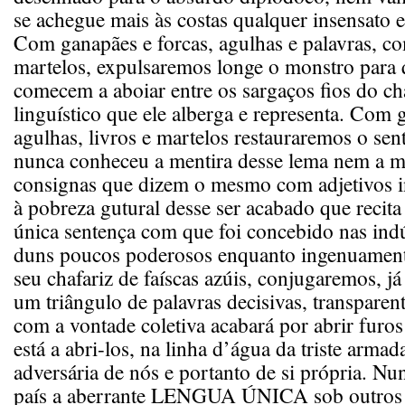
se achegue mais às costas qualquer insensato e
Com ganapães e forcas, agulhas e palavras, co
martelos, expulsaremos longe o monstro para
comecem a aboiar entre os sargaços fios do c
linguístico que ele alberga e representa. Com 
agulhas, livros e martelos restauraremos o se
nunca conheceu a mentira desse lema nem a m
consignas que dizem o mesmo com adjetivos i
à pobreza gutural desse ser acabado que recita
única sentença com que foi concebido nas indú
duns poucos poderosos enquanto ingenuamen
seu chafariz de faíscas azúis, conjugaremos, já
um triângulo de palavras decisivas, transparen
com a vontade coletiva acabará por abrir furos
está a abri-los, na linha d’água da triste armada
adversária de nós e portanto de si própria. Nu
país a aberrante LENGUA ÚNICA sob outros s