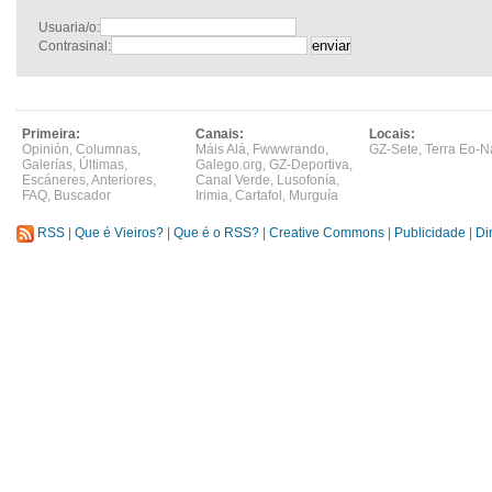
Usuaria/o:
Contrasinal:
Primeira:
Canais:
Locais:
Opinión
,
Columnas
,
Máis Alá
,
Fwwwrando
,
GZ-Sete
,
Terra Eo-N
Galerías
,
Últimas
,
Galego.org
,
GZ-Deportiva
,
Escáneres
,
Anteriores
,
Canal Verde
,
Lusofonía
,
FAQ
,
Buscador
Irimia
,
Cartafol
,
Murguía
RSS
|
Que é Vieiros?
|
Que é o RSS?
|
Creative Commons
|
Publicidade
|
Di