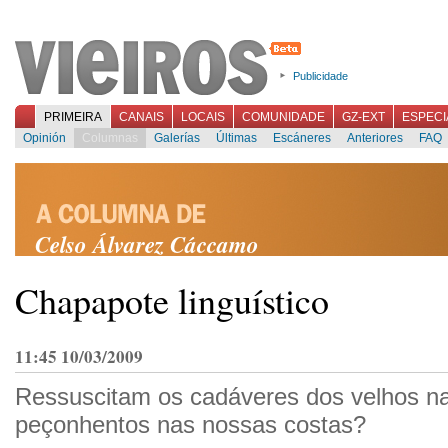
Publicidade
PRIMEIRA
CANAIS
LOCAIS
COMUNIDADE
GZ-EXT
ESPECI
Opinión
Columnas
Galerías
Últimas
Escáneres
Anteriores
FAQ
Celso Álvarez Cáccamo
Chapapote linguístico
11:45 10/03/2009
Ressuscitam os cadáveres dos velhos n
peçonhentos nas nossas costas?