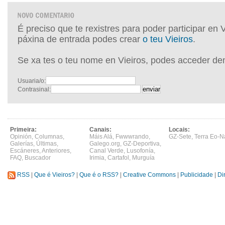
É preciso que te rexistres para poder participar en 
páxina de entrada podes crear
o teu Vieiros
.
Se xa tes o teu nome en Vieiros, podes acceder de
Usuaria/o:
Contrasinal:
Primeira:
Canais:
Locais:
Opinión
,
Columnas
,
Máis Alá
,
Fwwwrando
,
GZ-Sete
,
Terra Eo-N
Galerías
,
Últimas
,
Galego.org
,
GZ-Deportiva
,
Escáneres
,
Anteriores
,
Canal Verde
,
Lusofonía
,
FAQ
,
Buscador
Irimia
,
Cartafol
,
Murguía
RSS
|
Que é Vieiros?
|
Que é o RSS?
|
Creative Commons
|
Publicidade
|
Di