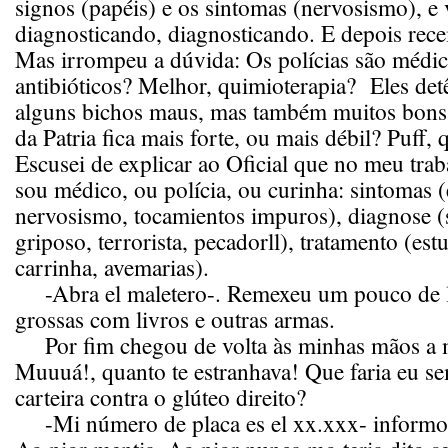
signos (papéis) e os sintomas (nervosismo), e
diagnosticando, diagnosticando. E depois rece
Mas irrompeu a dúvida: Os polícias são médic
antibióticos? Melhor, quimioterapia? Eles de
alguns bichos maus, mas também muitos bons.
da Patria fica mais forte, ou mais débil? Puff
Escusei de explicar ao Oficial que no meu tr
sou médico, ou polícia, ou curinha: sintomas (
nervosismo, tocamientos impuros), diagnose (
griposo, terrorista, pecadorll), tratamento (estu
carrinha, avemarias).
-Abra el maletero-. Remexeu um pouco de l
grossas com livros e outras armas.
Por fim chegou de volta às minhas mãos a m
Muuuá!, quanto te estranhava! Que faria eu s
carteira contra o glúteo direito?
-Mi número de placa es el xx.xxx- informou