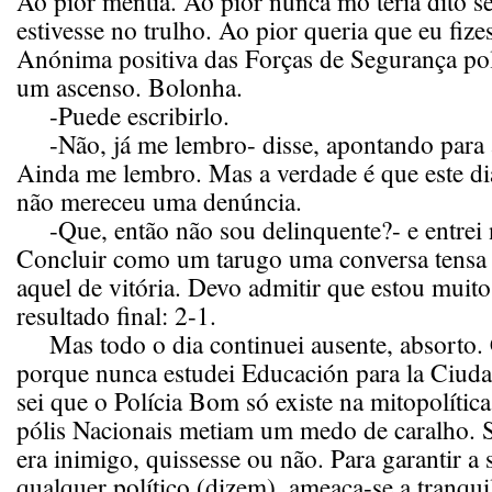
Ao pior mentia. Ao pior nunca mo teria dito s
estivesse no trulho. Ao pior queria que eu fiz
Anónima positiva das Forças de Segurança pola
um ascenso. Bolonha.
-Puede escribirlo.
-Não, já me lembro- disse, apontando para 
Ainda me lembro. Mas a verdade é que este di
não mereceu uma denúncia.
-Que, então não sou delinquente?- e entrei 
Concluir como um tarugo uma conversa tensa
aquel de vitória. Devo admitir que estou muit
resultado final: 2-1.
Mas todo o dia continuei ausente, absorto. 
porque nunca estudei Educación para la Ciuda
sei que o Polícia Bom só existe na mitopolítica
pólis Nacionais metiam um medo de caralho.
era inimigo, quissesse ou não. Para garantir a
qualquer político (dizem), ameaça-se a tranqui