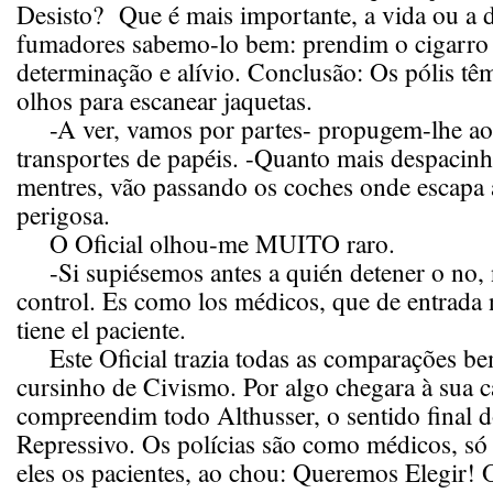
Desisto? Que é mais importante, a vida ou a 
fumadores sabemo-lo bem: prendim o cigarr
determinação e alívio. Conclusão: Os pólis tê
olhos para escanear jaquetas.
-A ver, vamos por partes- propugem-lhe ao O
transportes de papéis. -Quanto mais despacin
mentres, vão passando os coches onde escapa 
perigosa.
O Oficial olhou-me MUITO raro.
-Si supiésemos antes a quién detener o no, ni
control. Es como los médicos, que de entrada 
tiene el paciente.
Este Oficial trazia todas as comparações be
cursinho de Civismo. Por algo chegara à sua ca
compreendim todo Althusser, o sentido final 
Repressivo. Os polícias são como médicos, s
eles os pacientes, ao chou: Queremos Elegir!