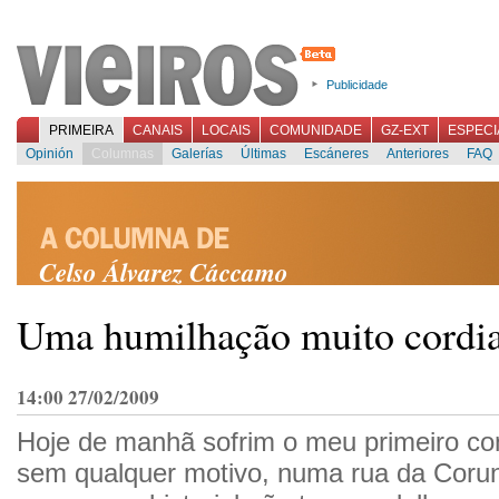
Publicidade
PRIMEIRA
CANAIS
LOCAIS
COMUNIDADE
GZ-EXT
ESPECI
Opinión
Columnas
Galerías
Últimas
Escáneres
Anteriores
FAQ
Celso Álvarez Cáccamo
Uma humilhação muito cordia
14:00 27/02/2009
Hoje de manhã sofrim o meu primeiro cont
sem qualquer motivo, numa rua da Coru