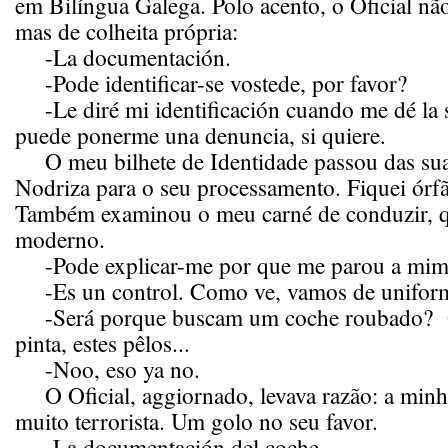
em Bilíngua Galega. Polo acento, o Oficial nã
mas de colheita própria:
-La documentación.
-Pode identificar-se vostede, por favor?
-Le diré mi identificación cuando me dé la 
puede ponerme una denuncia, si quiere.
O meu bilhete de Identidade passou das su
Nodriza para o seu processamento. Fiquei órfã
Também examinou o meu carné de conduzir, q
moderno.
-Pode explicar-me por que me parou a mi
-Es un control. Como ve, vamos de unifor
-Será porque buscam um coche roubado? O
pinta, estes pêlos...
-Noo, eso ya no.
O Oficial, aggiornado, levava razão: a minha
muito terrorista. Um golo no seu favor.
-La documentación del coche.