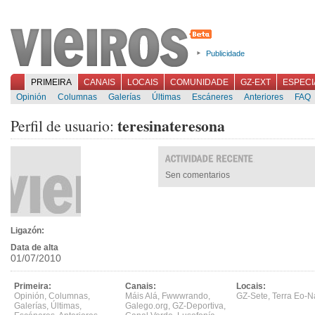
Publicidade
PRIMEIRA
CANAIS
LOCAIS
COMUNIDADE
GZ-EXT
ESPECI
Opinión
Columnas
Galerías
Últimas
Escáneres
Anteriores
FAQ
teresinateresona
Perfil de usuario:
Sen comentarios
Ligazón:
Data de alta
01/07/2010
Primeira:
Canais:
Locais:
Opinión
,
Columnas
,
Máis Alá
,
Fwwwrando
,
GZ-Sete
,
Terra Eo-N
Galerías
,
Últimas
,
Galego.org
,
GZ-Deportiva
,