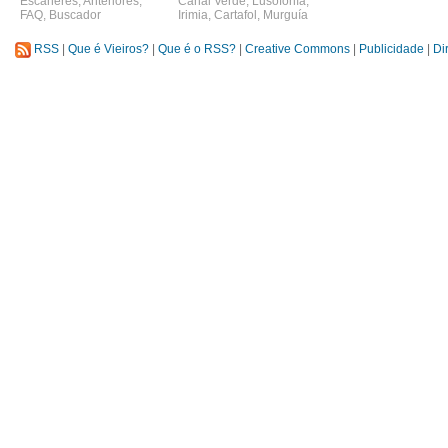
Escáneres
,
Anteriores
,
Canal Verde
,
Lusofonía
,
FAQ
,
Buscador
Irimia
,
Cartafol
,
Murguía
RSS
|
Que é Vieiros?
|
Que é o RSS?
|
Creative Commons
|
Publicidade
|
Di