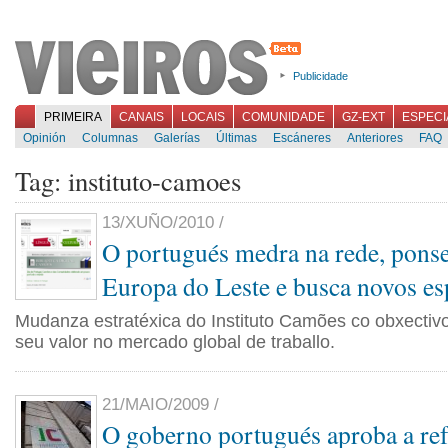
Publicidade
PRIMEIRA
CANAIS
LOCAIS
COMUNIDADE
GZ-EXT
ESPECI
Opinión
Columnas
Galerías
Últimas
Escáneres
Anteriores
FAQ
Tag: instituto-camoes
13/XUÑO/2010 /
O portugués medra na rede, pons
Europa do Leste e busca novos es
Mudanza estratéxica do Instituto Camões co obxectivo
seu valor no mercado global de traballo.
21/MAIO/2009 /
O goberno portugués aproba a re