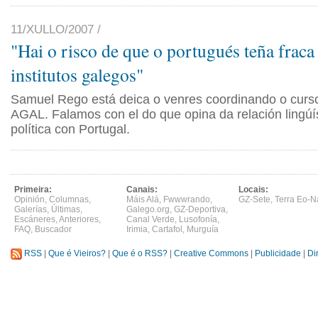
11/XULLO/2007 /
"Hai o risco de que o portugués teña fraca
institutos galegos"
Samuel Rego está deica o venres coordinando o curs
AGAL. Falamos con el do que opina da relación lingúís
política con Portugal.
Primeira:
Canais:
Locais:
Opinión
,
Columnas
,
Máis Alá
,
Fwwwrando
,
GZ-Sete
,
Terra Eo-N
Galerías
,
Últimas
,
Galego.org
,
GZ-Deportiva
,
Escáneres
,
Anteriores
,
Canal Verde
,
Lusofonía
,
FAQ
,
Buscador
Irimia
,
Cartafol
,
Murguía
RSS
|
Que é Vieiros?
|
Que é o RSS?
|
Creative Commons
|
Publicidade
|
Di