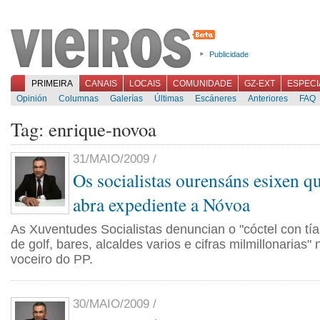
Publicidade
PRIMEIRA
CANAIS
LOCAIS
COMUNIDADE
GZ-EXT
ESPECI
Opinión
Columnas
Galerías
Últimas
Escáneres
Anteriores
FAQ
Tag: enrique-novoa
31/MAIO/2009 /
Os socialistas ourensáns esixen qu
abra expediente a Nóvoa
As Xuventudes Socialistas denuncian o "cóctel con tí
de golf, bares, alcaldes varios e cifras milmillonarias"
voceiro do PP.
30/MAIO/2009 /