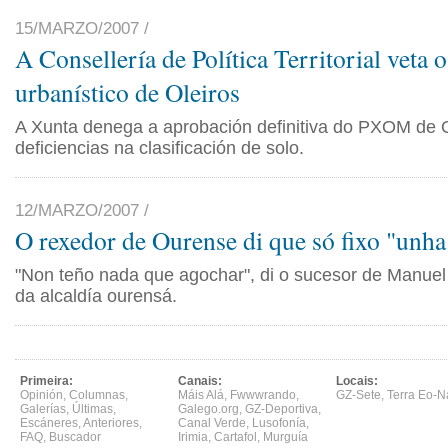
15/MARZO/2007 /
A Consellería de Política Territorial veta o
urbanístico de Oleiros
A Xunta denega a aprobación definitiva do PXOM de O
deficiencias na clasificación de solo.
12/MARZO/2007 /
O rexedor de Ourense di que só fixo "unha
"Non teño nada que agochar", di o sucesor de Manuel
da alcaldía ourensá.
Primeira:
Canais:
Locais:
Opinión
,
Columnas
,
Máis Alá
,
Fwwwrando
,
GZ-Sete
,
Terra Eo-N
Galerías
,
Últimas
,
Galego.org
,
GZ-Deportiva
,
Escáneres
,
Anteriores
,
Canal Verde
,
Lusofonía
,
FAQ
,
Buscador
Irimia
,
Cartafol
,
Murguía