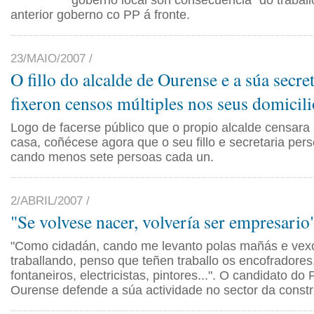
goberno local son consecuencia "do traballo
anterior goberno co PP á fronte.
23/MAIO/2007 /
O fillo do alcalde de Ourense e a súa secre
fixeron censos múltiples nos seus domicili
Logo de facerse público que o propio alcalde censara
casa, coñécese agora que o seu fillo e secretaria per
cando menos sete persoas cada un.
2/ABRIL/2007 /
"Se volvese nacer, volvería ser empresario
"Como cidadán, cando me levanto polas mañás e vex
traballando, penso que teñen traballo os encofradores,
fontaneiros, electricistas, pintores...". O candidato d
Ourense defende a súa actividade no sector da constr