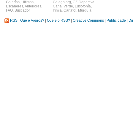
Galerías
,
Últimas
,
Galego.org
,
GZ-Deportiva
,
Escáneres
,
Anteriores
,
Canal Verde
,
Lusofonía
,
FAQ
,
Buscador
Irimia
,
Cartafol
,
Murguía
RSS
|
Que é Vieiros?
|
Que é o RSS?
|
Creative Commons
|
Publicidade
|
Di