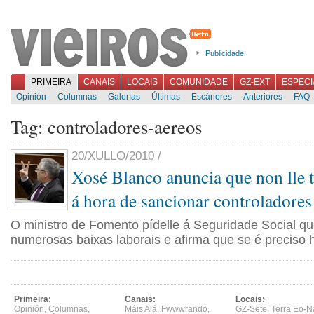
Publicidade
PRIMEIRA
CANAIS
LOCAIS
COMUNIDADE
GZ-EXT
ESPECI
Opinión
Columnas
Galerías
Últimas
Escáneres
Anteriores
FAQ
Tag: controladores-aereos
20/XULLO/2010 /
Xosé Blanco anuncia que non lle 
á hora de sancionar controladores
O ministro de Fomento pídelle á Seguridade Social qu
numerosas baixas laborais e afirma que se é preciso 
Primeira:
Canais:
Locais:
Opinión
,
Columnas
,
Máis Alá
,
Fwwwrando
,
GZ-Sete
,
Terra Eo-N