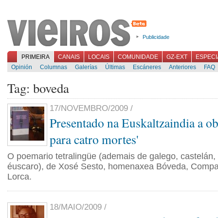
Publicidade
PRIMEIRA
CANAIS
LOCAIS
COMUNIDADE
GZ-EXT
ESPECI
Opinión
Columnas
Galerías
Últimas
Escáneres
Anteriores
FAQ
Tag: boveda
17/NOVEMBRO/2009 /
Presentado na Euskaltzaindia a ob
para catro mortes'
O poemario tetralingüe (ademais de galego, castelán, 
éuscaro), de Xosé Sesto, homenaxea Bóveda, Compa
Lorca.
18/MAIO/2009 /