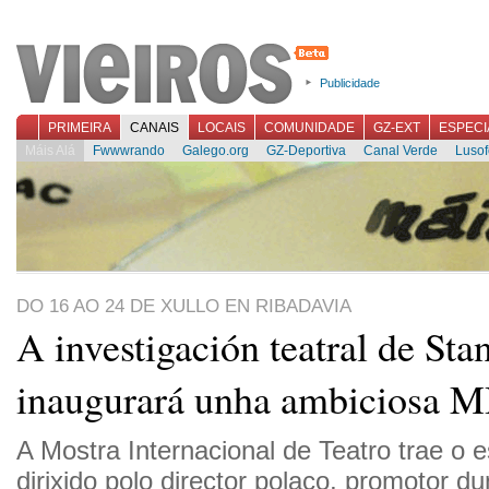
Publicidade
PRIMEIRA
CANAIS
LOCAIS
COMUNIDADE
GZ-EXT
ESPECI
Máis Alá
Fwwwrando
Galego.org
GZ-Deportiva
Canal Verde
Lusof
DO 16 AO 24 DE XULLO EN RIBADAVIA
A investigación teatral de Sta
inaugurará unha ambiciosa M
A Mostra Internacional de Teatro trae o 
dirixido polo director polaco, promotor d