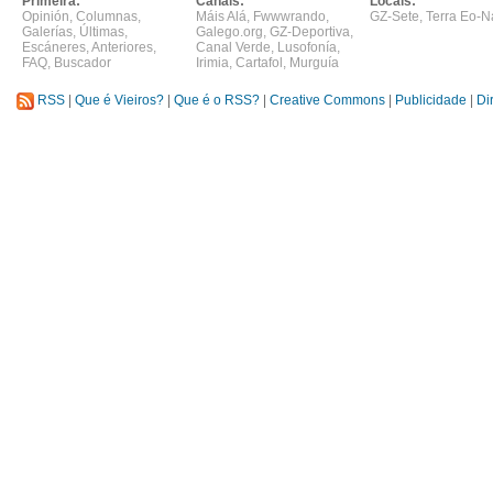
Primeira:
Canais:
Locais:
Opinión
,
Columnas
,
Máis Alá
,
Fwwwrando
,
GZ-Sete
,
Terra Eo-N
Galerías
,
Últimas
,
Galego.org
,
GZ-Deportiva
,
Escáneres
,
Anteriores
,
Canal Verde
,
Lusofonía
,
FAQ
,
Buscador
Irimia
,
Cartafol
,
Murguía
RSS
|
Que é Vieiros?
|
Que é o RSS?
|
Creative Commons
|
Publicidade
|
Di