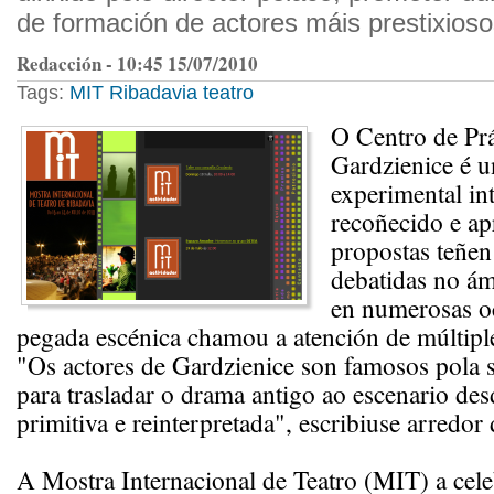
de formación de actores máis prestixios
Redacción - 10:45 15/07/2010
Tags:
MIT
Ribadavia
teatro
O Centro de Prá
Gardzienice é u
experimental in
recoñecido e ap
propostas teñen
debatidas no ám
en numerosas oc
pegada escénica chamou a atención de múltipl
"Os actores de Gardzienice son famosos pola 
para trasladar o drama antigo ao escenario de
primitiva e reinterpretada", escribiuse arredor 
A Mostra Internacional de Teatro (MIT) a cel