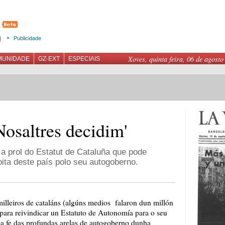
Publicidade
Xoves, quinta feira, 06 de agosto
MUNIDADE
GZ-EXT
ESPECIAIS
Nosaltres decidim'
 a prol do Estatut de Cataluña que pode
loita deste país polo seu autogoberno.
illeiros de cataláns (algúns medios falaron dun millón
 para reivindicar un Estatuto de Autonomía para o seu
ba fe das profundas arelas de autogoberno dunha