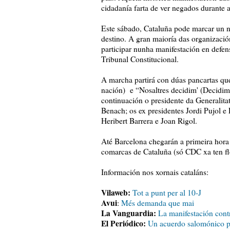
cidadanía farta de ver negados durante 
Este sábado, Cataluña pode marcar un no
destino. A gran maioría das organizació
participar nunha manifestación en defen
Tribunal Constitucional.
A marcha partirá con dúas pancartas qu
nación) e “Nosaltres decidim' (Decidimo
continuación o presidente da Generalitat
Benach; os ex presidentes Jordi Pujol e
Heribert Barrera e Joan Rigol.
Até Barcelona chegarán a primeira hora
comarcas de Cataluña (só CDC xa ten fl
Información nos xornais cataláns:
Vilaweb:
Tot a punt per al 10-J
Avui
:
Més demanda que mai
La Vanguardia:
La manifestación contr
El Periódico:
Un acuerdo salomónico per