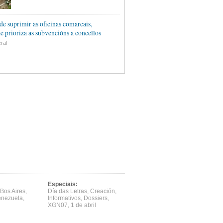
de suprimir as oficinas comarcais,
e prioriza as subvencións a concellos
ral
Especiais:
Bos Aires
,
Día das Letras
,
Creación
,
enezuela
,
Informativos
,
Dossiers
,
XGN07
,
1 de abril