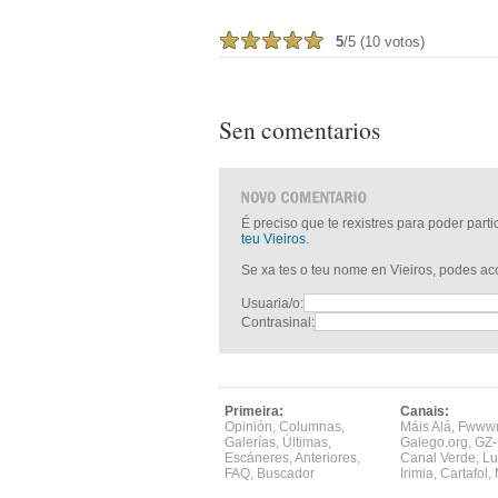
5
/5 (10 votos)
Sen comentarios
É preciso que te rexistres para poder part
teu Vieiros
.
Se xa tes o teu nome en Vieiros, podes a
Usuaria/o:
Contrasinal:
Primeira:
Canais:
Opinión
,
Columnas
,
Máis Alá
,
Fwww
Galerías
,
Últimas
,
Galego.org
,
GZ-
Escáneres
,
Anteriores
,
Canal Verde
,
Lu
FAQ
,
Buscador
Irimia
,
Cartafol
,