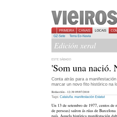
PRIMEIRA
CANAIS
LOCAIS
CO
GZ-Sete
Terra Eo-Navia
Edición xeral
ESTE SÁBADO
'Som una nació. 
Conta atrás para a manifestación
marcar un novo fito histórico na 
Redacción - 12:30 09/07/2010
Tags:
Cataluña. manifestación
Estatut
Un 13 de setembro de 1977, centos de m
de persoas) saíron ás rúas de Barcelona
país. Aquela histórica manifestación da