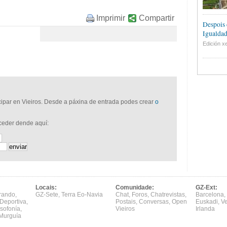
Imprimir
Compartir
Despois 
Igualdad
Edición xe
icipar en Vieiros. Desde a páxina de entrada podes crear
o
cceder dende aquí:
Locais:
Comunidade:
GZ-Ext:
rando
,
GZ-Sete
,
Terra Eo-Navia
Chat
,
Foros
,
Chatrevistas
,
Barcelona
,
Deportiva
,
Postais
,
Conversas
,
Open
Euskadi
,
V
sofonía
,
Vieiros
Irlanda
Murguía