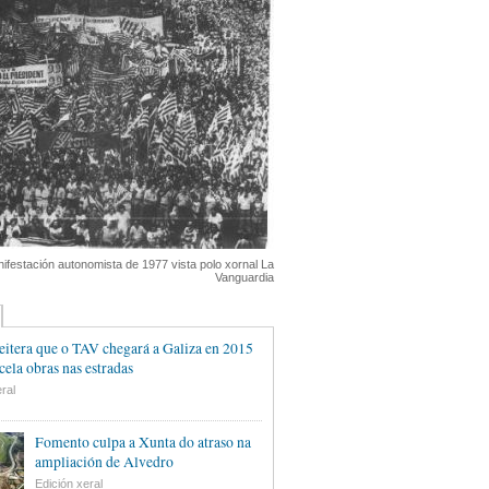
nifestación autonomista de 1977 vista polo xornal La
Vanguardia
eitera que o TAV chegará a Galiza en 2015
cela obras nas estradas
ral
Fomento culpa a Xunta do atraso na
ampliación de Alvedro
Edición xeral