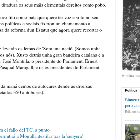
a ditadura os seus máis elementais dereitos como pobo.
vo fito como país que quere ter voz e voto no seu
ns políticas e sociais fixeron un chamamento a
sa da reforma dun Estatut que agora quere recortar o
e levarán os lemas de 'Som una nació' (Somos unha
s nós). Xusto detrás unha gran bandeira catalana e a
, José Montilla; o presidente do Parlament, Ernest
 Pasqual Maragall; e os ex presidentes do Parlament
A mítica ma
 da mañá centos de autocares dende as diversas
Política
etados 350 autobuses).
Blanco r
pero can
Edición xe
a el fallo del TC, a punto
mitirá a Montilla desfilar tras la 'senyera'