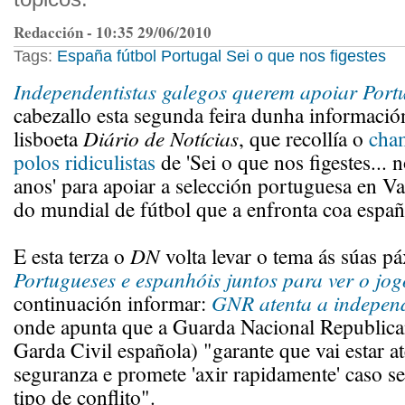
Redacción - 10:35 29/06/2010
Tags:
España
fútbol
Portugal
Sei o que nos figestes
Independentistas galegos querem apoiar Port
cabezallo esta segunda feira dunha informació
lisboeta
Diário de Notícias
, que recollía o
cha
polos ridiculistas
de 'Sei o que nos figestes... 
anos' para apoiar a selección portuguesa en V
do mundial de fútbol que a enfronta coa españo
E esta terza o
DN
volta levar o tema ás súas pá
Portugueses e espanhóis juntos para ver o jog
continuación informar:
GNR atenta a independ
onde apunta que a Guarda Nacional Republican
Garda Civil española) "garante que vai estar at
seguranza e promete 'axir rapidamente' caso se
tipo de conflito".