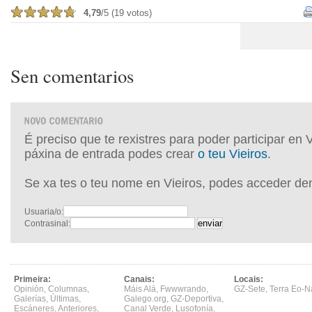
4,79
/5 (19 votos)
Sen comentarios
É preciso que te rexistres para poder participar en 
páxina de entrada podes crear
o teu Vieiros
.
Se xa tes o teu nome en Vieiros, podes acceder de
Usuaria/o:
Contrasinal:
Primeira:
Canais:
Locais:
Opinión
,
Columnas
,
Máis Alá
,
Fwwwrando
,
GZ-Sete
,
Terra Eo-N
Galerías
,
Últimas
,
Galego.org
,
GZ-Deportiva
,
Escáneres
,
Anteriores
,
Canal Verde
,
Lusofonía
,