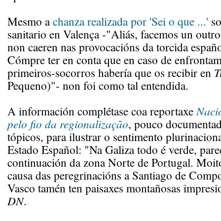
Mesmo a
chanza realizada por 'Sei o que ...'
so
sanitario en Valença -"Aliás, facemos un out
non caeren nas provocacións da torcida español
Cómpre ter en conta que en caso de enfrontam
primeiros-socorros habería que os recibir en
T
Pequeno)"- non foi como tal entendida.
A información complétase coa reportaxe
Naci
pelo fio da regionalização
, pouco documentad
tópicos, para ilustrar o sentimento plurinaciona
Estado Español: "Na Galiza todo é verde, par
continuación da zona Norte de Portugal. Moit
causa das peregrinacións a Santiago de Compo
Vasco tamén ten paisaxes montañosas impresio
DN
.