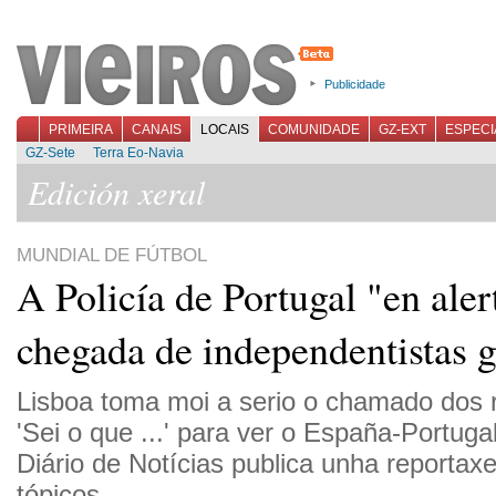
Publicidade
PRIMEIRA
CANAIS
LOCAIS
COMUNIDADE
GZ-EXT
ESPECI
GZ-Sete
Terra Eo-Navia
Edición xeral
MUNDIAL DE FÚTBOL
A Policía de Portugal "en aler
chegada de independentistas 
Lisboa toma moi a serio o chamado dos ri
'Sei o que ...' para ver o España-Portuga
Diário de Notícias publica unha reportax
tópicos.