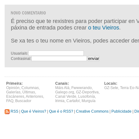
É preciso que te rexistres para poder participar en 
páxina de entrada podes crear
o teu Vieiros
.
Se xa tes o teu nome en Vieiros, podes acceder de
Usuaria/o:
Contrasinal:
Primeira:
Canais:
Locais:
Opinión
,
Columnas
,
Máis Alá
,
Fwwwrando
,
GZ-Sete
,
Terra Eo-N
Galerías
,
Últimas
,
Galego.org
,
GZ-Deportiva
,
Escáneres
,
Anteriores
,
Canal Verde
,
Lusofonía
,
FAQ
,
Buscador
Irimia
,
Cartafol
,
Murguía
RSS
|
Que é Vieiros?
|
Que é o RSS?
|
Creative Commons
|
Publicidade
|
Di