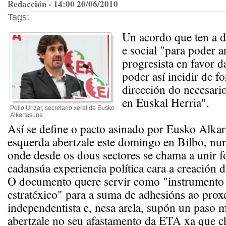
Redacción - 14:00 20/06/2010
Tags:
Un acordo que ten a d
e social "para poder a
progresista en favor 
poder así incidir de f
dirección do necesari
en Euskal Herria".
Pello Urizar, secretario xeral de Eusko
Alkartasuna
Así se define o pacto asinado por Eusko Alkar
esquerda abertzale este domingo en Bilbo, nun
onde desde os dous sectores se chama a unir f
cadansúa experiencia política cara a creación 
O documento quere servir como "instrumento 
estratéxico" para a suma de adhesións ao prox
independentista e, nesa arela, supón un paso 
abertzale no seu afastamento da ETA xa que c