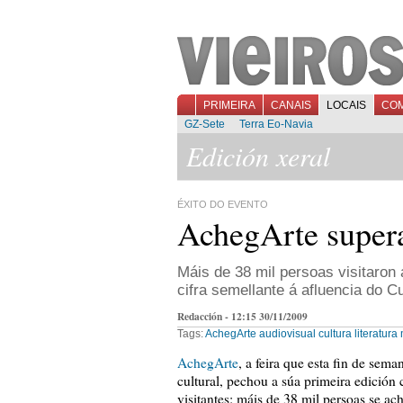
PRIMEIRA
CANAIS
LOCAIS
CO
GZ-Sete
Terra Eo-Navia
Edición xeral
ÉXITO DO EVENTO
AchegArte supera
Máis de 38 mil persoas visitaron 
cifra semellante á afluencia do C
Redacción - 12:15 30/11/2009
Tags:
AchegArte
audiovisual
cultura
literatura
AchegArte
, a feira que esta fin de sem
cultural, pechou a súa primeira edición
visitantes: máis de 38 mil persoas se 