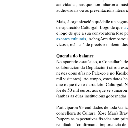
actividades, nas que non faltaron a músi
audiovisuais ou as presentacións literari
Mais, á organización quédalle un segundo
desaparecido Culturgal. Logo de que
a 
e logo de que a súa convocatoria fose po
axentes culturais
, AchegArte demostrou q
vizosa, máis alá de precisar o alento d
Quenda do balance
No apartado estatístico, a Concellaría 
colaboración da Deputación) cifrou exac
nestes dous días no Palexco e no Kiosko
mil visitantes). Ao tempo, estes datos 
que o que tivo o derradeiro Culturgal. 
foi de 50 mil euros, aos que se sumaro
(ambas as dúas institucións gobernadas
Participaron 93 endidades de toda Galiz
concelleira de Cultura, Xosé María Brav
"supera as expectativas fixadas nun pr
resultados "confirman a importancia de 