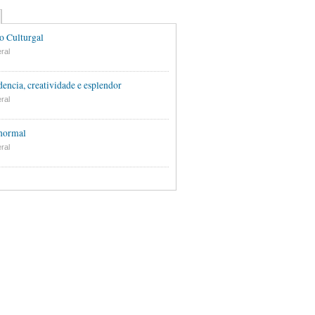
o Culturgal
ral
encia, creatividade e esplendor
ral
 normal
ral