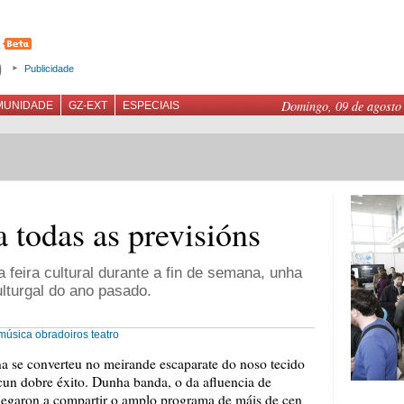
Publicidade
Domingo, 09 de agosto
MUNIDADE
GZ-EXT
ESPECIAIS
 todas as previsións
a feira cultural durante a fin de semana, unha
ulturgal do ano pasado.
música
obradoiros
teatro
ana se converteu no meirande escaparate do noso tecido
 cun dobre éxito. Dunha banda, o da afluencia de
achegaron a compartir o amplo programa de máis de cen