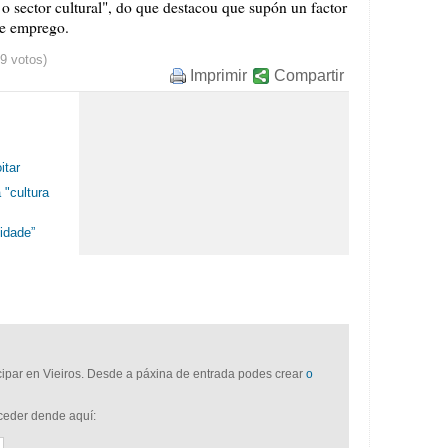
 sector cultural", do que destacou que supón un factor
de emprego.
19 votos)
Imprimir
Compartir
itar
 "cultura
lidade”
icipar en Vieiros. Desde a páxina de entrada podes crear
o
cceder dende aquí: