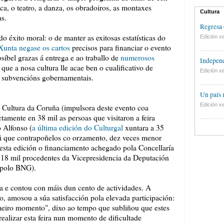
ca, o teatro, a danza, os obradoiros, as montaxes
Cultura
as.
Regresa 
 éxito moral: o de manter as exitosas estatísticas do
Edición xe
Xunta negase os cartos
precisos para financiar o evento
síbel grazas á entrega e ao traballo de
numerosos
Independ
ue a nosa cultura lle acae ben o cualificativo de
Edición xe
as subvencións gobernamentais.
Un país
Edición xe
de Cultura da Coruña (impulsora deste evento coa
tamente en 38 mil as persoas que visitaron a feira
 Alfonso (
a última edición do Culturgal
xuntara a 35
hai que contrapoñelos co orzamento, dez veces menor
Nesta edición o financiamento achegado pola Concellaría
n 18 mil procedentes da Vicepresidencia da Deputación
 polo BNG).
a e contou con máis dun cento de actividades. A
o, amosou a súa satisfacción pola elevada participación:
imeiro momento", dixo ao tempo que subliñou que estes
realizar esta feira nun momento de dificultade