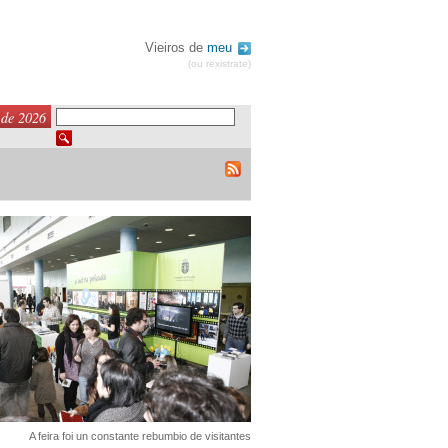
Vieiros de
meu
(ou rexistrate)
 de 2026
A feira foi un constante rebumbio de visitantes