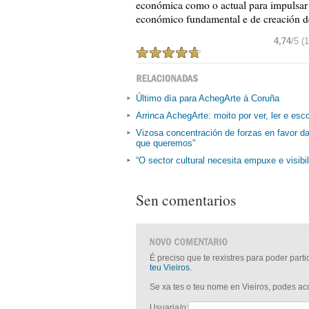
económica como o actual para impulsar o
económico fundamental e de creación 
4,74
/5 (
Último día para AchegArte á Coruña
Arrinca AchegArte: moito por ver, ler e esco
Vizosa concentración de forzas en favor da
que queremos"
“O sector cultural necesita empuxe e visibi
Sen comentarios
É preciso que te rexistres para poder part
teu Vieiros
.
Se xa tes o teu nome en Vieiros, podes a
Usuaria/o: