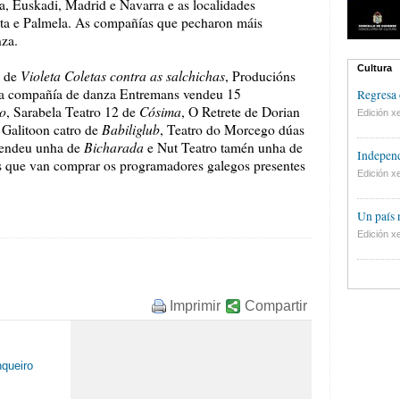
a, Euskadi, Madrid e Navarra e as localidades
ita e Palmela. As compañías que pecharon máis
nza.
Cultura
Violeta Coletas contra as salchichas
s de
, Producións
 a compañía de danza Entremans vendeu 15
Regresa 
to
Cósima
, Sarabela Teatro 12 de
, O Retrete de Dorian
Edición xe
Babiliglub
, Galitoon catro de
, Teatro do Morcego dúas
Bicharada
vendeu unha de
e Nut Teatro tamén unha de
Independ
ns que van comprar os programadores galegos presentes
Edición xe
Un país
Edición xe
Imprimir
Compartir
queiro