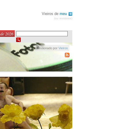
Vieiros de
meu
(ou rexistrate)
 de 2026
Xestionado por
Vieiros