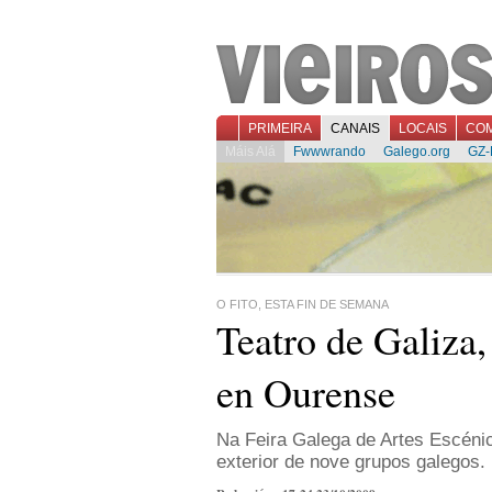
PRIMEIRA
CANAIS
LOCAIS
CO
Máis Alá
Fwwwrando
Galego.org
GZ-
O FITO, ESTA FIN DE SEMANA
Teatro de Galiza
en Ourense
Na Feira Galega de Artes Escéni
exterior de nove grupos galegos.