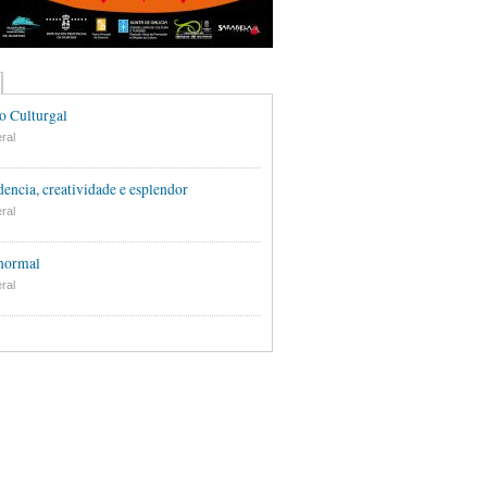
o Culturgal
ral
encia, creatividade e esplendor
ral
 normal
ral