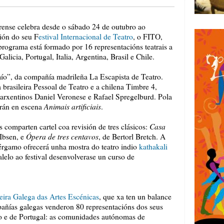
urense celebra desde o sábado 24 de outubro ao
ión do seu F
estival Internacional de Teatro
, o FITO,
rograma está formado por 16 representacións teatrais a
licia, Portugal, Italia, Argentina, Brasil e Chile.
mío”, da compañía madrileña La Escapista de Teatro.
 brasileira Pessoal de Teatro e a chilena Timbre 4,
 arxentinos Daniel Veronese e Rafael Spregelburd. Pola
Animais artificiais
orán en escena
.
Casa
 comparten cartel coa revisión de tres clásicos:
Ópera de tres centavos
 Ibsen, e
, de Bertorl Bretch. A
Bérgamo ofrecerá unha mostra do teatro indio
kathakali
alelo ao festival desenvolverase un curso de
eira Galega das Artes Escénicas
, que xa ten un balance
pañías galegas venderon 80 representacións dos seus
o e de Portugal: as comunidades autónomas de