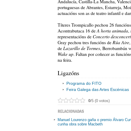
Andalucía, Castilla-La Mancha, Valenci
portuguesas de Abrantes, Estarreja, Mo
actuacións son as de teatro infantil e da
Títeres Trompicallo pechou 26 función
A horta animada
Acontrabutaca 16 de
,
Concerto desconcer
representacións de
Rúa Aire
Gray pechou tres funcións de
Lazarillo de Tormes
de
, Berrobambán 
Wake up
. Faltan por coñecer as funció
na feira.
Ligazóns
Programa do FITO
Feira Galega das Artes Escénicas
0
/5 (0 votos)
Manuel Lourenzo gaña o premio Álvaro Cun
cunha obra sobre Macbeth