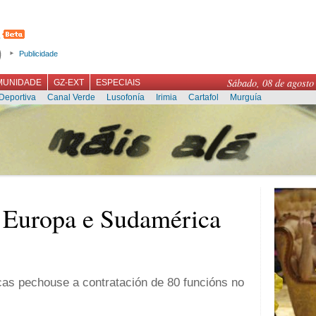
Publicidade
Sábado, 08 de agosto
MUNIDADE
GZ-EXT
ESPECIAIS
Deportiva
Canal Verde
Lusofonía
Irimia
Cartafol
Murguía
, Europa e Sudamérica
cas pechouse a contratación de 80 funcións no