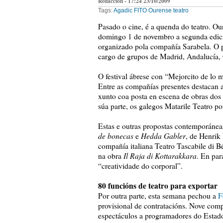
Redacción - 17:24 23/10/2009
Tags:
Agadic
FITO
Ourense
teatro
Pasado o cine, é a quenda do teatro. O
domingo 1 de novembro a segunda edic
organizado pola compañía Sarabela. O p
cargo de grupos de Madrid, Andalucía, Ga
O festival ábrese con “Mejorcito de lo 
Entre as compañías presentes destacan a
xunto coa posta en escena de obras dos
súa parte, os galegos Matarile Teatro p
Estas e outras propostas contemporáneas
de bonecas
Hedda Gabler
e
, de Henrik
compañía italiana Teatro Tascabile di 
Il Raja di Kottarakkara
na obra
. En par
“creatividade do corporal”.
80 funcións de teatro para exportar
Por outra parte, esta semana pechou a
F
provisional de contratacións. Nove com
espectáculos a programadores do Estad