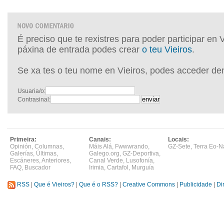
É preciso que te rexistres para poder participar en 
páxina de entrada podes crear
o teu Vieiros
.
Se xa tes o teu nome en Vieiros, podes acceder de
Usuaria/o:
Contrasinal:
Primeira:
Canais:
Locais:
Opinión
,
Columnas
,
Máis Alá
,
Fwwwrando
,
GZ-Sete
,
Terra Eo-N
Galerías
,
Últimas
,
Galego.org
,
GZ-Deportiva
,
Escáneres
,
Anteriores
,
Canal Verde
,
Lusofonía
,
FAQ
,
Buscador
Irimia
,
Cartafol
,
Murguía
RSS
|
Que é Vieiros?
|
Que é o RSS?
|
Creative Commons
|
Publicidade
|
Di