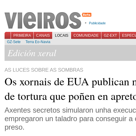
Publicidade
PRIMEIRA
CANAIS
LOCAIS
COMUNIDADE
GZ-EXT
ESPECI
GZ-Sete
Terra Eo-Navia
Edición xeral
AS LUCES SOBRE AS SOMBRAS
Os xornais de EUA publican 
de tortura que poñen en apret
Axentes secretos simularon unha execuc
empregaron un taladro para conseguir a 
preso.