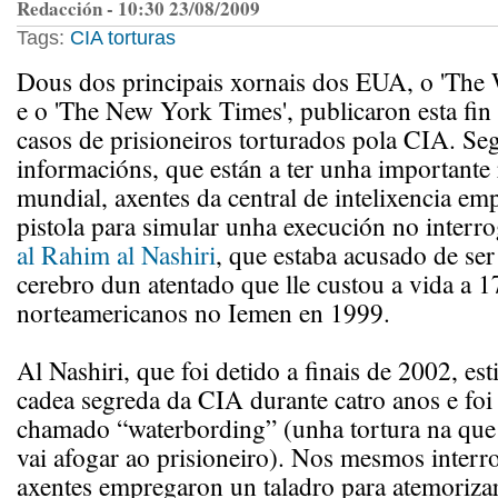
Redacción - 10:30 23/08/2009
Tags:
CIA
torturas
Dous dos principais xornais dos EUA, o 'The 
e o 'The New York Times', publicaron esta fi
casos de prisioneiros torturados pola CIA. Se
informacións, que están a ter unha importante
mundial, axentes da central de intelixencia e
pistola para simular unha execución no inter
al Rahim al Nashiri
, que estaba acusado de ser
cerebro dun atentado que lle custou a vida a 1
norteamericanos no Iemen en 1999.
Al Nashiri, que foi detido a finais de 2002, es
cadea segreda da CIA durante catro anos e foi
chamado “waterbording” (unha tortura na que 
vai afogar ao prisioneiro). Nos mesmos interr
axentes empregaron un taladro para atemorizar