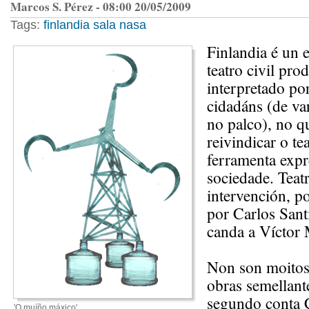
Marcos S. Pérez - 08:00 20/05/2009
Tags:
finlandia
sala nasa
Finlandia é un 
teatro civil pro
interpretado po
cidadáns (de va
no palco), no q
reivindicar o t
ferramenta expr
sociedade. Teatr
intervención, po
por Carlos Sant
canda a Víctor
Non son moitos
obras semellant
segundo conta C
'O muíño máxico'