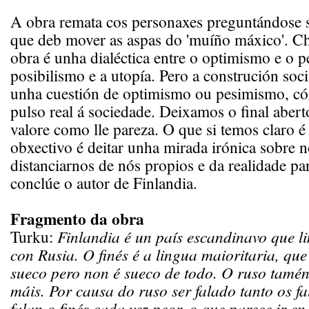
A obra remata cos personaxes preguntándose s
que deb mover as aspas do 'muíño máxico'. C
obra é unha dialéctica entre o optimismo e o p
posibilismo e a utopía. Pero a construción soc
unha cuestión de optimismo ou pesimismo, có
pulso real á sociedade. Deixamos o final abert
valore como lle pareza. O que si temos claro 
obxectivo é deitar unha mirada irónica sobre 
distanciarnos de nós propios e da realidade par
conclúe o autor de Finlandia.
Fragmento da obra
Turku:
Finlandia é un país escandinavo que li
con Rusia. O finés é a lingua maioritaria, que
sueco pero non é sueco de todo. O ruso tamén 
máis. Por causa do ruso ser falado tanto os fa
falan o finés cada vez peor, o que parece ir en