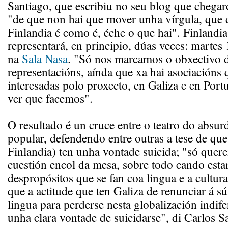
Santiago, que escribiu no seu blog que chegar
"de que non hai que mover unha vírgula, que d
Finlandia é como é, éche o que hai". Finlandia
representará, en principio, dúas veces: martes
na
Sala Nasa
. "Só nos marcamos o obxectivo d
representacións, aínda que xa hai asociacións 
interesadas polo proxecto, en Galiza e en Port
ver que facemos".
O resultado é un cruce entre o teatro do absu
popular, defendendo entre outras a tese de que
Finlandia) ten unha vontade suicida; "só quer
cuestión encol da mesa, sobre todo cando est
despropósitos que se fan coa lingua e a cultura
que a actitude que ten Galiza de renunciar á súa
lingua para perderse nesta globalización indife
unha clara vontade de suicidarse", di Carlos S