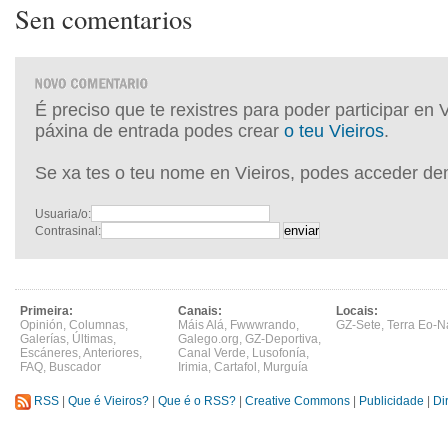
Sen comentarios
É preciso que te rexistres para poder participar en 
páxina de entrada podes crear
o teu Vieiros
.
Se xa tes o teu nome en Vieiros, podes acceder de
Usuaria/o:
Contrasinal:
Primeira:
Canais:
Locais:
Opinión
,
Columnas
,
Máis Alá
,
Fwwwrando
,
GZ-Sete
,
Terra Eo-N
Galerías
,
Últimas
,
Galego.org
,
GZ-Deportiva
,
Escáneres
,
Anteriores
,
Canal Verde
,
Lusofonía
,
FAQ
,
Buscador
Irimia
,
Cartafol
,
Murguía
RSS
|
Que é Vieiros?
|
Que é o RSS?
|
Creative Commons
|
Publicidade
|
Di