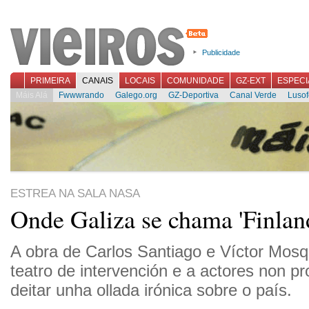
Publicidade
PRIMEIRA
CANAIS
LOCAIS
COMUNIDADE
GZ-EXT
ESPECI
Máis Alá
Fwwwrando
Galego.org
GZ-Deportiva
Canal Verde
Lusof
ESTREA NA SALA NASA
Onde Galiza se chama 'Finlan
A obra de Carlos Santiago e Víctor Mos
teatro de intervención e a actores non pr
deitar unha ollada irónica sobre o país.