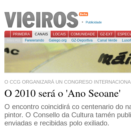
Publicidade
PRIMEIRA
CANAIS
LOCAIS
COMUNIDADE
GZ-EXT
ESPECI
Máis Alá
Fwwwrando
Galego.org
GZ-Deportiva
Canal Verde
Lusof
O CCG ORGANIZARÁ UN CONGRESO INTERNACIONA
O 2010 será o 'Ano Seoane'
O encontro coincidirá co centenario do 
pintor. O Consello da Cultura tamén publ
enviadas e recibidas polo exiliado.