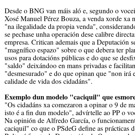
Desde o BNG van máis aló e, segundo o voceir
Xosé Manuel Pérez Bouza, a venda xorde xa
"na ilegalidade da propia venda", considerand
se pechase unha operación dese calibre direct
empresa. Critican ademais que a Deputación s
"magnífico espazo" sobre o que debera ter pla
usos para dotacións públicas e do que se desfi
"saldo" deixándoo en mans privadas e facilita
"desmesurado" e do que opinan que "non irá e
calidade de vida dos cidadáns".
Exemplo dun modelo "caciquil" que esmor
"Os cidadáns xa comezaron a opinar o 9 de m
isto é a fin dun modelo", advírtelle ao PP o voc
Na opinión de Alfredo García, o funcionament
caciquil" co que o PSdeG define as prácticas 