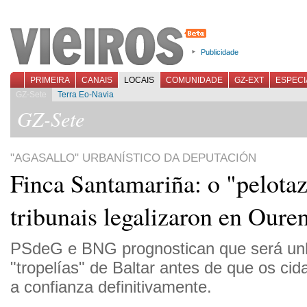
Publicidade
PRIMEIRA
CANAIS
LOCAIS
COMUNIDADE
GZ-EXT
ESPECI
GZ-Sete
Terra Eo-Navia
GZ-Sete
"AGASALLO" URBANÍSTICO DA DEPUTACIÓN
Finca Santamariña: o "pelota
tribunais legalizaron en Oure
PSdeG e BNG prognostican que será unh
"tropelías" de Baltar antes de que os cida
a confianza definitivamente.