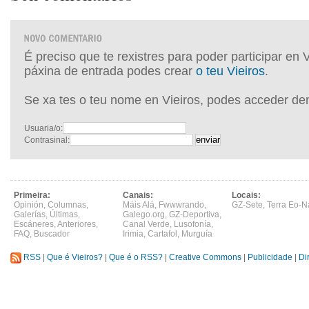
É preciso que te rexistres para poder participar en 
páxina de entrada podes crear
o teu Vieiros
.
Se xa tes o teu nome en Vieiros, podes acceder de
Usuaria/o:
Contrasinal:
Primeira:
Canais:
Locais:
Opinión
,
Columnas
,
Máis Alá
,
Fwwwrando
,
GZ-Sete
,
Terra Eo-N
Galerías
,
Últimas
,
Galego.org
,
GZ-Deportiva
,
Escáneres
,
Anteriores
,
Canal Verde
,
Lusofonía
,
FAQ
,
Buscador
Irimia
,
Cartafol
,
Murguía
RSS
|
Que é Vieiros?
|
Que é o RSS?
|
Creative Commons
|
Publicidade
|
Di