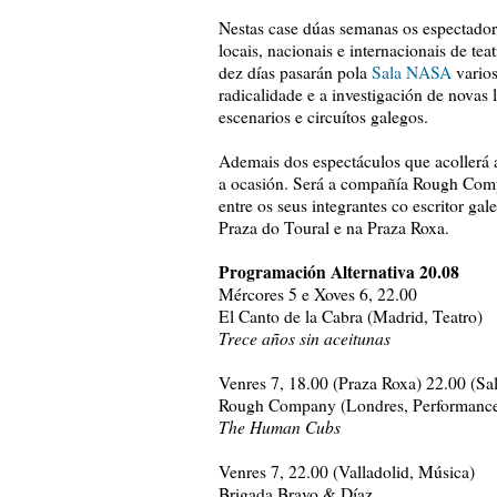
Nestas case dúas semanas os espectado
locais, nacionais e internacionais de te
dez días pasarán pola
Sala NASA
varios
radicalidade e a investigación de novas
escenarios e circuítos galegos.
Ademais dos espectáculos que acollerá 
a ocasión. Será a compañía Rough Comp
entre os seus integrantes co escritor ga
Praza do Toural e na Praza Roxa.
Programación Alternativa 20.08
Mércores 5 e Xoves 6, 22.00
El Canto de la Cabra (Madrid, Teatro)
Trece años sin aceitunas
Venres 7, 18.00 (Praza Roxa) 22.00 (Sa
Rough Company (Londres, Performanc
The Human Cubs
Venres 7, 22.00 (Valladolid, Música)
Brigada Bravo & Díaz