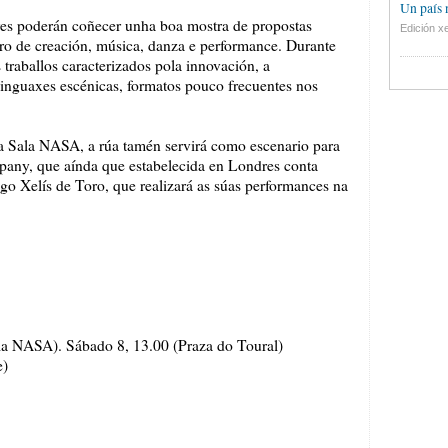
Un país
res poderán coñecer unha boa mostra de propostas
Edición xe
atro de creación, música, danza e performance. Durante
 traballos caracterizados pola innovación, a
 linguaxes escénicas, formatos pouco frecuentes nos
a Sala NASA, a rúa tamén servirá como escenario para
any, que aínda que estabelecida en Londres conta
lego Xelís de Toro, que realizará as súas performances na
la NASA). Sábado 8, 13.00 (Praza do Toural)
e)