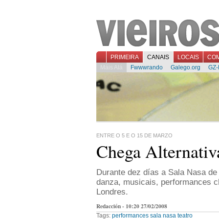
PRIMEIRA
CANAIS
LOCAIS
CO
Máis Alá
Fwwwrando
Galego.org
GZ-
ENTRE O 5 E O 15 DE MARZO
Chega Alternativ
Durante dez días a Sala Nasa de 
danza, musicais, performances ch
Londres.
Redacción - 10:20 27/02/2008
Tags:
performances
sala nasa
teatro