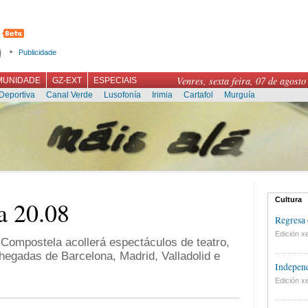
Publicidade
Venres, sexta feira, 07 de agosto
MUNIDADE
GZ-EXT
ESPECIAIS
Deportiva
Canal Verde
Lusofonía
Irimia
Cartafol
Murguía
Cultura
a 20.08
Regresa 
Edición xe
Compostela acollerá espectáculos de teatro,
egadas de Barcelona, Madrid, Valladolid e
Independ
Edición xe