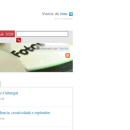
Vieiros de
meu
(ou rexistrate)
 de 2026
Xestionado por
Vieiros
o Culturgal
ral
encia, creatividade e esplendor
ral