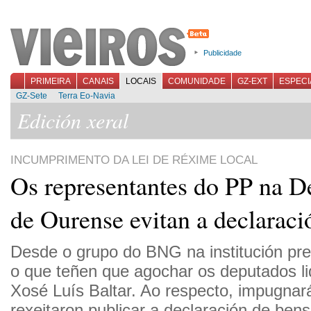
Publicidade
PRIMEIRA
CANAIS
LOCAIS
COMUNIDADE
GZ-EXT
ESPECI
GZ-Sete
Terra Eo-Navia
Edición xeral
INCUMPRIMENTO DA LEI DE RÉXIME LOCAL
Os representantes do PP na D
de Ourense evitan a declaraci
Desde o grupo do BNG na institución pr
o que teñen que agochar os deputados li
Xosé Luís Baltar. Ao respecto, impugnar
rexeitaron publicar a declaración de bens