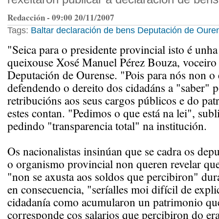
Redacción - 09:00 20/11/2007
Tags:
Baltar
declaración de bens
Deputación de Oure
"Seica para o presidente provincial isto é unh
queixouse Xosé Manuel Pérez Bouza, voceir
Deputación de Ourense. "Pois para nós non o 
defendendo o dereito dos cidadáns a "saber" 
retribucións aos seus cargos públicos e do pa
estes contan. "Pedimos o que está na lei", sub
pedindo "transparencia total" na institución.
Os nacionalistas insinúan que se cadra os de
o organismo provincial non queren revelar qu
"non se axusta aos soldos que percibiron" dura
en consecuencia, "seríalles moi difícil de expli
cidadanía como acumularon un patrimonio qu
corresponde cos salarios que percibiron do era