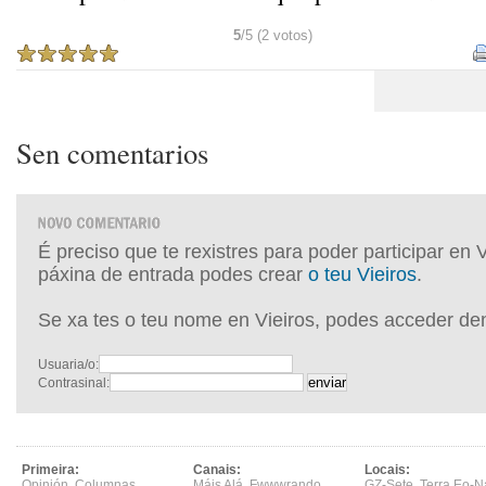
5
/5 (2 votos)
Sen comentarios
É preciso que te rexistres para poder participar en 
páxina de entrada podes crear
o teu Vieiros
.
Se xa tes o teu nome en Vieiros, podes acceder de
Usuaria/o:
Contrasinal:
Primeira:
Canais:
Locais:
Opinión
,
Columnas
,
Máis Alá
,
Fwwwrando
,
GZ-Sete
,
Terra Eo-N