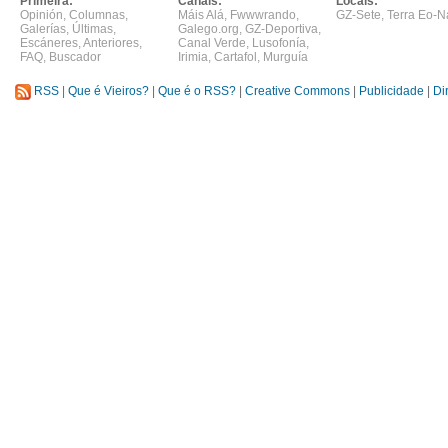
Primeira:
Canais:
Locais:
Opinión
,
Columnas
,
Máis Alá
,
Fwwwrando
,
GZ-Sete
,
Terra Eo-N
Galerías
,
Últimas
,
Galego.org
,
GZ-Deportiva
,
Escáneres
,
Anteriores
,
Canal Verde
,
Lusofonía
,
FAQ
,
Buscador
Irimia
,
Cartafol
,
Murguía
RSS
|
Que é Vieiros?
|
Que é o RSS?
|
Creative Commons
|
Publicidade
|
Di