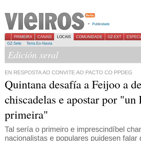
Publicidade
PRIMEIRA
CANAIS
LOCAIS
COMUNIDADE
GZ-EXT
ESPECI
GZ-Sete
Terra Eo-Navia
Edición xeral
EN RESPOSTA AO CONVITE AO PACTO CO PPDEG
Quintana desafía a Feijoo a de
chiscadelas e apostar por "un 
primeira"
Tal sería o primeiro e imprescindíbel ch
nacionalistas e populares puidesen falar