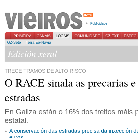
Publicidade
PRIMEIRA
CANAIS
LOCAIS
COMUNIDADE
GZ-EXT
ESPECI
GZ-Sete
Terra Eo-Navia
Edición xeral
TRECE TRAMOS DE ALTO RISCO
O RACE sinala as precarias e
estradas
En Galiza están o 16% dos treitos máis p
estatal.
A conservación das estradas precisa da inxección d
euros