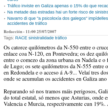
Tráfico inviste en Galiza apenas o 15% do que reca
Na metade das estradas hai un forte risco de sinistr
Navarro di que "a psicoloxía dos galegos" impídelle
accidentes de tráfico
Redacción - 11:00 25/07/2007
Tags:
RACE
sinistralidade
tráfico
Os catorce quilómetros da N-550 entre o cruc
enlace coa N-120, en Pontevedra; os dez quil
entre o comezo da zona urbana en Nadela e o f
de Lugo; os sete quilómetros da N-555 entre 
en Redondela e o acceso á A-9... Velaí tres dos 
onde se acumulan os accidentes en Galiza ano 
Reparando só nos tramos máis perigosos, Ga
do total estatal, só menos que Asturias, onde 
Valencia e Murcia, respectivamente cun 19%. 