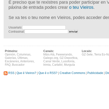
É preciso que te rexistres para poder participar en 
páxina de entrada podes crear
o teu Vieiros
.
Se xa tes o teu nome en Vieiros, podes acceder de
Usuaria/o:
Contrasinal:
Primeira:
Canais:
Locais:
Opinión
,
Columnas
,
Máis Alá
,
Fwwwrando
,
GZ-Sete
,
Terra Eo-N
Galerías
,
Últimas
,
Galego.org
,
GZ-Deportiva
,
Escáneres
,
Anteriores
,
Canal Verde
,
Lusofonía
,
FAQ
,
Buscador
Irimia
,
Cartafol
,
Murguía
RSS
|
Que é Vieiros?
|
Que é o RSS?
|
Creative Commons
|
Publicidade
|
Di