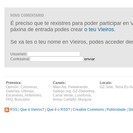
É preciso que te rexistres para poder participar en 
páxina de entrada podes crear
o teu Vieiros
.
Se xa tes o teu nome en Vieiros, podes acceder de
Usuaria/o:
Contrasinal:
Primeira:
Canais:
Locais:
Opinión
,
Columnas
,
Máis Alá
,
Fwwwrando
,
GZ-Sete
,
Terra Eo-N
Galerías
,
Últimas
,
Galego.org
,
GZ-Deportiva
,
Escáneres
,
Anteriores
,
Canal Verde
,
Lusofonía
,
FAQ
,
Buscador
Irimia
,
Cartafol
,
Murguía
RSS
|
Que é Vieiros?
|
Que é o RSS?
|
Creative Commons
|
Publicidade
|
Di