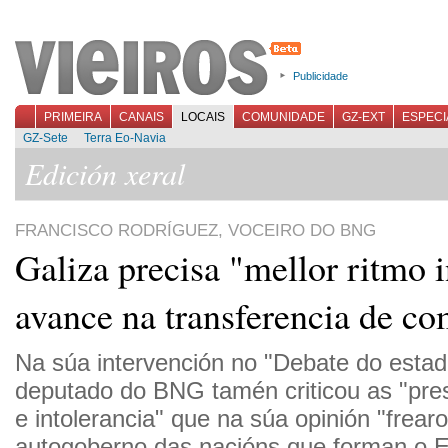
Publicidade
PRIMEIRA
CANAIS
LOCAIS
COMUNIDADE
GZ-EXT
ESPECI
GZ-Sete
Terra Eo-Navia
Edición xeral
FRANCISCO RODRÍGUEZ, VOCEIRO DO BNG
Galiza precisa "mellor ritmo i
avance na transferencia de c
Na súa intervención no "Debate do estad
deputado do BNG tamén criticou as "pres
e intolerancia" que na súa opinión "frear
autogoberno das nacións que forman o E