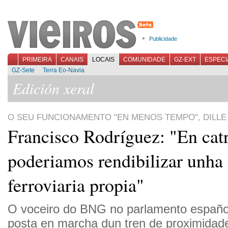
Publicidade
PRIMEIRA
CANAIS
LOCAIS
COMUNIDADE
GZ-EXT
ESPECI
GZ-Sete
Terra Eo-Navia
Edición xeral
O SEU FUNCIONAMENTO "EN MENOS TEMPO", DILLE 
Francisco Rodríguez: "En cat
poderiamos rendibilizar unha
ferroviaria propia"
O voceiro do BNG no parlamento españo
posta en marcha dun tren de proximidad