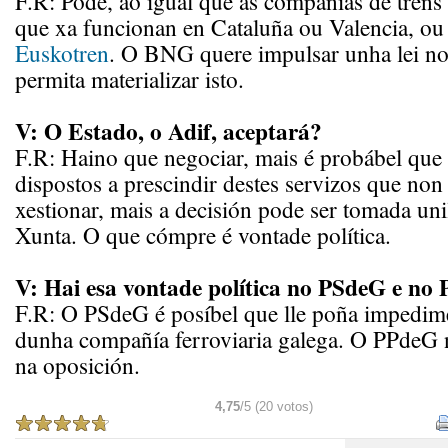
F.R: Pode, ao igual que as compañías de tren
que xa funcionan en Cataluña ou Valencia, ou
Euskotren
. O BNG quere impulsar unha lei n
permita materializar isto.
V: O Estado, o Adif, aceptará?
F.R: Haino que negociar, mais é probábel que
dispostos a prescindir destes servizos que no
xestionar, mais a decisión pode ser tomada uni
Xunta. O que cómpre é vontade política.
V: Hai esa vontade política no PSdeG e no
F.R: O PSdeG é posíbel que lle poña impedime
dunha compañía ferroviaria galega. O PPdeG 
na oposición.
4,75
/5 (20 votos)