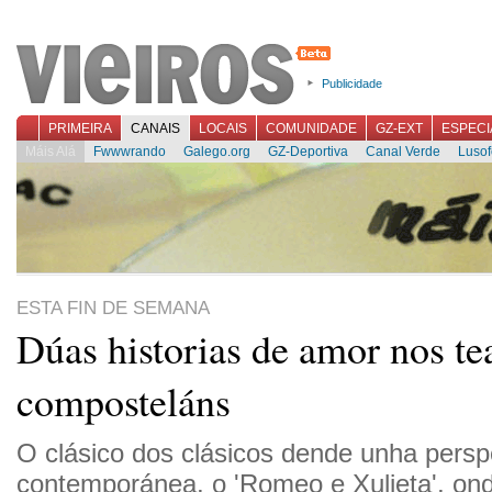
Publicidade
PRIMEIRA
CANAIS
LOCAIS
COMUNIDADE
GZ-EXT
ESPECI
Máis Alá
Fwwwrando
Galego.org
GZ-Deportiva
Canal Verde
Lusof
ESTA FIN DE SEMANA
Dúas historias de amor nos te
composteláns
O clásico dos clásicos dende unha persp
contemporánea, o 'Romeo e Xulieta', on