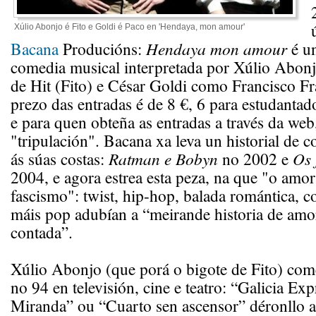
Xúlio Abonjo é Fito e Goldi é Paco en 'Hendaya, mon amour'
Bacana
Producións:
Hendaya mon amour
é un
comedia musical interpretada por Xúlio Abon
de Hit (Fito) e César Goldi como Francisco F
prezo das entradas é de 8 €, 6 para estudantad
e para quen obteña as entradas a través da web,
"tripulación". Bacana xa leva un historial de 
ás súas costas:
Ratman e Bobyn
no 2002 e
Os 
2004, e agora estrea esta peza, na que "o amo
fascismo": twist, hip-hop, balada romántica, c
máis pop adubían a “meirande historia de am
contada”.
Xúlio Abonjo (que porá o bigote de Fito) come
no 94 en televisión, cine e teatro: “Galicia Exp
Miranda” ou “Cuarto sen ascensor” déronllo a