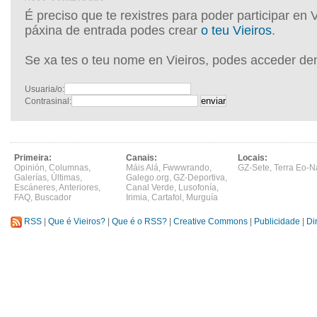
É preciso que te rexistres para poder participar en 
páxina de entrada podes crear
o teu Vieiros
.
Se xa tes o teu nome en Vieiros, podes acceder de
Usuaria/o:
Contrasinal:
Primeira:
Canais:
Locais:
Opinión
,
Columnas
,
Máis Alá
,
Fwwwrando
,
GZ-Sete
,
Terra Eo-N
Galerías
,
Últimas
,
Galego.org
,
GZ-Deportiva
,
Escáneres
,
Anteriores
,
Canal Verde
,
Lusofonía
,
FAQ
,
Buscador
Irimia
,
Cartafol
,
Murguía
RSS
|
Que é Vieiros?
|
Que é o RSS?
|
Creative Commons
|
Publicidade
|
Di