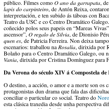
público. Filmes como
O ano da garrapata
, d
lapis do carpinteiro
, de Antón Reixa, contaro
interpretación, e ten subido ás táboas con Bac
Teatro da USC e co Centro Dramático Galego.
coñecido polos seus papeis en “Mareas Vivas
ascensor”,
O regalo de Silvia
, de Dionisio Pé
quen
es
, de Patricia Ferreira. Non deixa tamp
escenarios: traballou na
Rosalía
, dirixida por
Bolaño para o Centro Dramático Galego, ou 
Vania
, dirixida por Cristina Domínguez para F
Da Verona do século XIV á Compostela de 
O destino, a acción, o amor e a morte son os 
protagonistas dun drama que fala das dificulta
conciliar o particular co social. Teatro do
Noro
esta clásica traxedia desde unha perspectiva dif