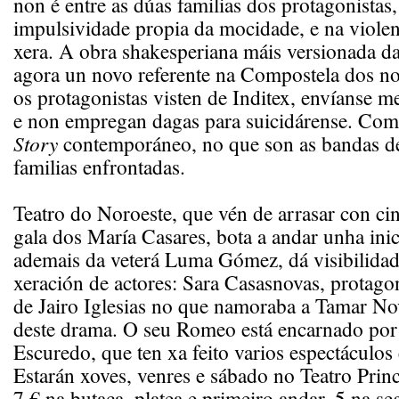
non é entre as dúas familias dos protagonistas
impulsividade propia da mocidade, e na violen
xera. A obra shakesperiana máis versionada da 
agora un novo referente na Compostela dos no
os protagonistas visten de Inditex, envíanse 
e non empregan dagas para suicidárense. Co
Story
contemporáneo, no que son as bandas de
familias enfrontadas.
Teatro do Noroeste, que vén de arrasar con ci
gala dos María Casares, bota a andar unha inic
ademais da veterá Luma Gómez, dá visibilida
xeración de actores: Sara Casasnovas, protagon
de Jairo Iglesias no que namoraba a Tamar Nov
deste drama. O seu Romeo está encarnado por
Escuredo, que ten xa feito varios espectáculos 
Estarán xoves, venres e sábado no Teatro Princ
7 € na butaca, platea e primeiro andar, 5 na se