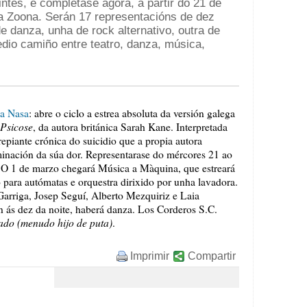
ntes, e complétase agora, a partir do 21 de
coa Zoona. Serán 17 representacións de dez
e danza, unha de rock alternativo, outra de
dio camiño entre teatro, danza, música,
la Nasa
: abre o ciclo a estrea absoluta da versión galega
 Psicose
, da autora británica Sarah Kane. Interpretada
rrepiante crónica do suicidio que a propia autora
inación da súa dor. Representarase do mércores 21 ao
. O 1 de marzo chegará Música a Màquina, que estreará
o para autómatas e orquestra dirixido por unha lavadora.
rriga, Josep Seguí, Alberto Mezquiriz e Laia
n ás dez da noite, haberá danza. Los Corderos S.C.
ado (menudo hijo de puta)
.
Imprimir
Compartir