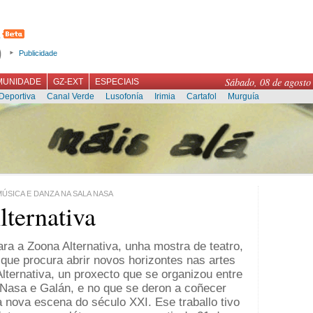
Publicidade
Sábado, 08 de agosto
MUNIDADE
GZ-EXT
ESPECIAIS
Deportiva
Canal Verde
Lusofonía
Irimia
Cartafol
Murguía
ÚSICA E DANZA NA SALA NASA
ternativa
a a Zoona Alternativa, unha mostra de teatro,
ue procura abrir novos horizontes nas artes
Alternativa, un proxecto que se organizou entre
 Nasa e Galán, e no que se deron a coñecer
 nova escena do século XXI. Ese traballo tivo