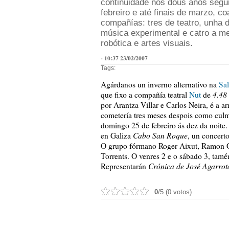
continuidade nos dous anos segui
febreiro e até finais de marzo, 
compañías: tres de teatro, unha d
música experimental e catro a me
robótica e artes visuais.
- 10:37 23/02/2007
Tags:
Agárdanos un inverno alternativo na
Sa
4.48
que fixo a compañía teatral
Nut
de
por Arantza Villar e Carlos Neira, é a a
cometería tres meses despois como culm
domingo 25 de febreiro ás dez da noite
Cabo San Roque
en Galiza
, un concert
O grupo fórmano Roger Aixut, Ramon Ga
Torrents. O venres 2 e o sábado 3, tamé
Crónica de José Agarrot
Representarán
0
/5 (0 votos)