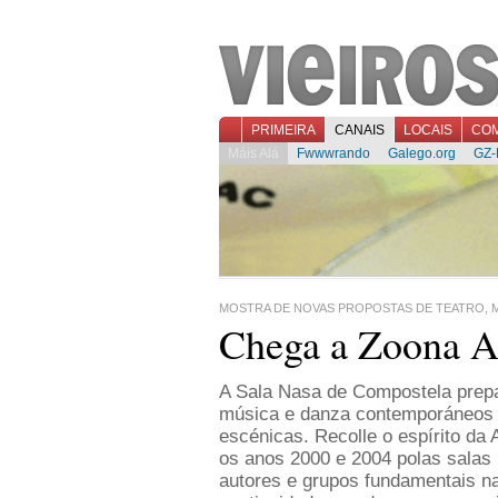
PRIMEIRA
CANAIS
LOCAIS
CO
Máis Alá
Fwwwrando
Galego.org
GZ-
MOSTRA DE NOVAS PROPOSTAS DE TEATRO, M
Chega a Zoona Al
A Sala Nasa de Compostela prepar
música e danza contemporáneos q
escénicas. Recolle o espírito da 
os anos 2000 e 2004 polas salas
autores e grupos fundamentais na