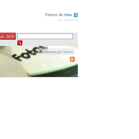
Vieiros de
meu
(ou rexistrate)
 de 2026
Xestionado por
Vieiros